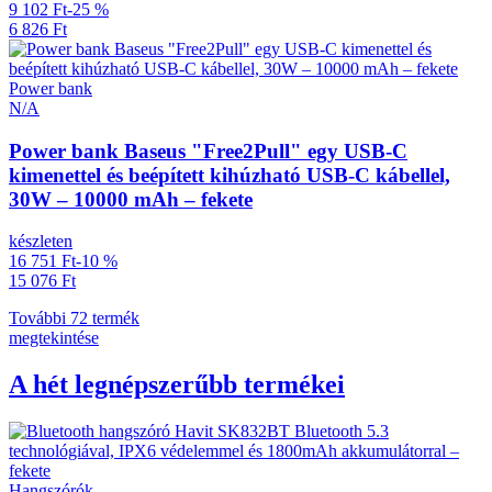
9 102 Ft
-25 %
6 826 Ft
Power bank
N/A
Power bank Baseus "Free2Pull" egy USB-C
kimenettel és beépített kihúzható USB-C kábellel,
30W – 10000 mAh – fekete
készleten
16 751 Ft
-10 %
15 076 Ft
További 72 termék
megtekintése
A hét legnépszerűbb termékei
Hangszórók