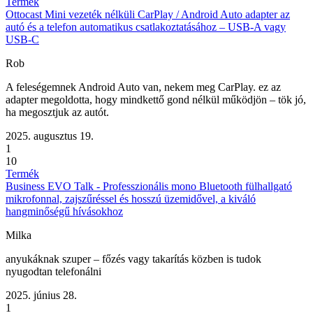
Termék
Ottocast Mini vezeték nélküli CarPlay / Android Auto adapter az
autó és a telefon automatikus csatlakoztatásához – USB-A vagy
USB-C
Rob
A feleségemnek Android Auto van, nekem meg CarPlay. ez az
adapter megoldotta, hogy mindkettő gond nélkül működjön – tök jó,
ha megosztjuk az autót.
2025. augusztus 19.
1
10
Termék
Business EVO Talk - Professzionális mono Bluetooth fülhallgató
mikrofonnal, zajszűréssel és hosszú üzemidővel, a kiváló
hangminőségű hívásokhoz
Milka
anyukáknak szuper – főzés vagy takarítás közben is tudok
nyugodtan telefonálni
2025. június 28.
1