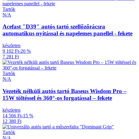
Tartók
N/A
Acefast "D39" autós tartó szellőzőrácsra
automatikus nyitással és napelemes panellel - fekete
készleten
9 102 Ft
-20 %
7 281 Ft
Tartók
N/A
Vezeték nélküli autós tartó Baseus Wisdom Pro –
15W töltéssel és 360°-os forgatással – fekete
készleten
14 566 Ft
-15 %
12 380 Ft
Tartók
N/A