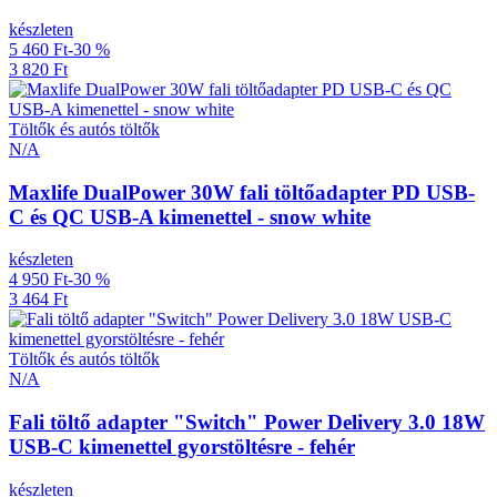
készleten
5 460 Ft
-30 %
3 820 Ft
Töltők és autós töltők
N/A
Maxlife DualPower 30W fali töltőadapter PD USB-
C és QC USB-A kimenettel - snow white
készleten
4 950 Ft
-30 %
3 464 Ft
Töltők és autós töltők
N/A
Fali töltő adapter "Switch" Power Delivery 3.0 18W
USB-C kimenettel gyorstöltésre - fehér
készleten