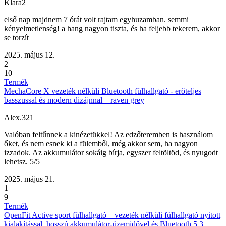
Klara2
első nap majdnem 7 órát volt rajtam egyhuzamban. semmi
kényelmetlenség! a hang nagyon tiszta, és ha feljebb tekerem, akkor
se torzít
2025. május 12.
2
10
Termék
MechaCore X vezeték nélküli Bluetooth fülhallgató - erőteljes
basszussal és modern dizájnnal – raven grey
Alex.321
Valóban feltűnnek a kinézetükkel! Az edzőteremben is használom
őket, és nem esnek ki a fülemből, még akkor sem, ha nagyon
izzadok. Az akkumulátor sokáig bírja, egyszer feltöltöd, és nyugodt
lehetsz. 5/5
2025. május 21.
1
9
Termék
OpenFit Active sport fülhallgató – vezeték nélküli fülhallgató nyitott
kialakítással, hosszú akkumulátor-üzemidővel és Bluetooth 5.3