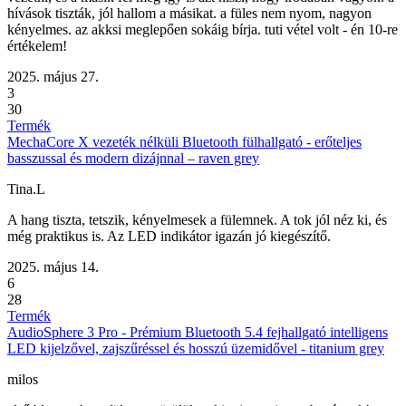
hívások tiszták, jól hallom a másikat. a füles nem nyom, nagyon
kényelmes. az akksi meglepően sokáig bírja. tuti vétel volt - én 10-re
értékelem!
2025. május 27.
3
30
Termék
MechaCore X vezeték nélküli Bluetooth fülhallgató - erőteljes
basszussal és modern dizájnnal – raven grey
Tina.L
A hang tiszta, tetszik, kényelmesek a fülemnek. A tok jól néz ki, és
még praktikus is. Az LED indikátor igazán jó kiegészítő.
2025. május 14.
6
28
Termék
AudioSphere 3 Pro - Prémium Bluetooth 5.4 fejhallgató intelligens
LED kijelzővel, zajszűréssel és hosszú üzemidővel - titanium grey
milos