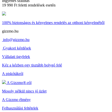
Ingyenes szállítás
19 990 Ft feletti rendelések esetén
100% biztonságos és kényelmes rendelés
az otthoni kényelméből
gizzmo.hu
info@gizzmo.hu
Gyakori kérdések
Vállalati ügyfelek
Kéz a kézben egy tisztább bolygó felé
A piskótákról
A Gizzmo®-ról
Mosoly nélkül nincs jó üzlet
A Gizzmo élmény
Felhasználási feltételek