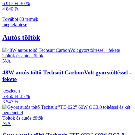
6 917 Ft
-30 %
4 840 Ft
További 83 termék
megtekintése
Autós töltők
Töltők és autós töltők
N/A
48W autós töltő Techsuit CarbonVolt gyorstöltéssel -
fekete
készleten
5 460 Ft
-35 %
3 547 Ft
Töltők és autós töltők
N/A