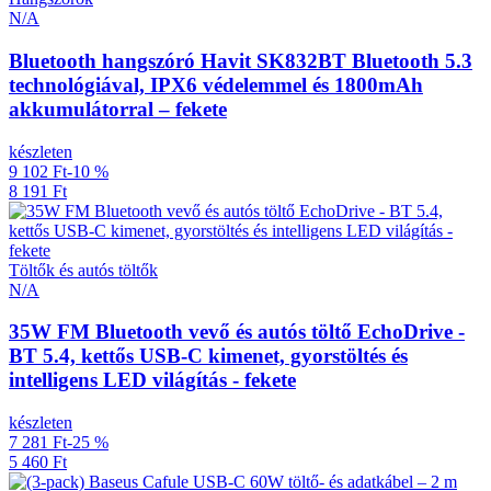
N/A
Bluetooth hangszóró Havit SK832BT Bluetooth 5.3
technológiával, IPX6 védelemmel és 1800mAh
akkumulátorral – fekete
készleten
9 102 Ft
-10 %
8 191 Ft
Töltők és autós töltők
N/A
35W FM Bluetooth vevő és autós töltő EchoDrive -
BT 5.4, kettős USB-C kimenet, gyorstöltés és
intelligens LED világítás - fekete
készleten
7 281 Ft
-25 %
5 460 Ft