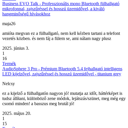
Business EVO Talk - Professzionális mono Bluetooth fülhallgató
mikrofonnal, zajszűréssel és hosszú üzemidővel, a kiváló
hangminőségű hívásokhoz
maja26
amióta megvan ez a fülhallgató, nem kell kézben tartani a telefont
vezetés közben. és nem fáj a fülem se, ami nálam nagy plusz
2025. június 3.
1
16
Termék
AudioSphere 3 Pro - Prémium Bluetooth 5.4 fejhallgató intelligens
LED kijelzővel, zajszűréssel és hosszú üzemidővel - titanium grey
Nelcsy
ez a kijelző a fülhallgatón nagyon jó! mutatja az időt, háttérképet is
tudsz állítani, különböző zene módok, lejátszás/szünet, meg még egy
csomó minden! a basszus meg brutál jó!
2025. május 20.
1
15