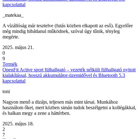
kapcsolattal
_matekaa_
A vízállóság már tesztelve (futás közben elkapott az eső). Egyelőre
még mindig hibátlanul működnek, szóval úgy tűnik, tényleg
megérte.
2025. május 21.
0
9
Termék
OpenFit Active sport fülhallgató – vezeték nélküli fülhallgató nyitott
kialakítással, hosszú akkumulátor-üzemidővel és Bluetooth 5.3
kapcsolattal
toni
Nagyon menő a dizájn, teljesen más mint társai. Munkához
használom őket, mert közben simán tudok beszélgetni a kollégákkal,
és halkan megy a zene a háttérben.
2025. május 18.
2
7