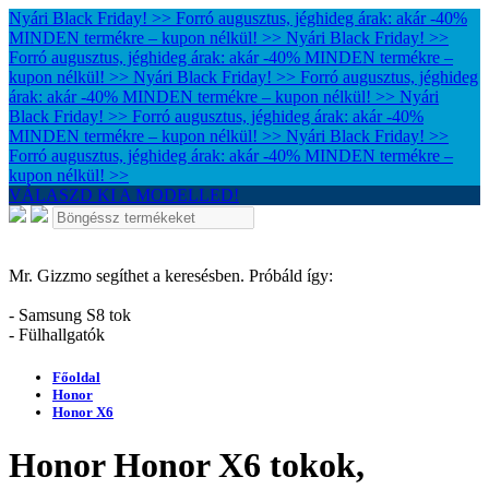
Nyári Black Friday! >> Forró augusztus, jéghideg árak: akár -40%
MINDEN termékre – kupon nélkül! >>
Nyári Black Friday! >>
Forró augusztus, jéghideg árak: akár -40% MINDEN termékre –
kupon nélkül! >>
Nyári Black Friday! >> Forró augusztus, jéghideg
árak: akár -40% MINDEN termékre – kupon nélkül! >>
Nyári
Black Friday! >> Forró augusztus, jéghideg árak: akár -40%
MINDEN termékre – kupon nélkül! >>
Nyári Black Friday! >>
Forró augusztus, jéghideg árak: akár -40% MINDEN termékre –
kupon nélkül! >>
VÁLASZD KI A MODELLED!
Mr. Gizzmo segíthet a keresésben. Próbáld így:
- Samsung S8 tok
- Fülhallgatók
Főoldal
Honor
Honor X6
Honor Honor X6 tokok,