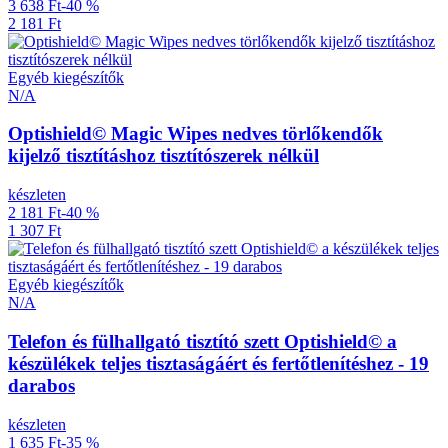
3 638 Ft
-40 %
2 181 Ft
Egyéb kiegészítők
N/A
Optishield© Magic Wipes nedves törlőkendők
kijelző tisztításhoz tisztítószerek nélkül
készleten
2 181 Ft
-40 %
1 307 Ft
Egyéb kiegészítők
N/A
Telefon és fülhallgató tisztító szett Optishield© a
készülékek teljes tisztaságáért és fertőtlenítéshez - 19
darabos
készleten
1 635 Ft
-35 %