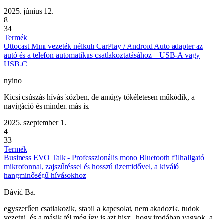
2025. június 12.
8
34
Termék
Ottocast Mini vezeték nélküli CarPlay / Android Auto adapter az
autó és a telefon automatikus csatlakoztatásához – USB-A vagy
USB-C
nyino
Kicsi csúszás hívás közben, de amúgy tökéletesen működik, a
navigáció és minden más is.
2025. szeptember 1.
4
33
Termék
Business EVO Talk - Professzionális mono Bluetooth fülhallgató
mikrofonnal, zajszűréssel és hosszú üzemidővel, a kiváló
hangminőségű hívásokhoz
Dávid Ba.
egyszerűen csatlakozik, stabil a kapcsolat, nem akadozik. tudok
vezetni, és a másik fél még így is azt hiszi, hogy irodában vagyok. a