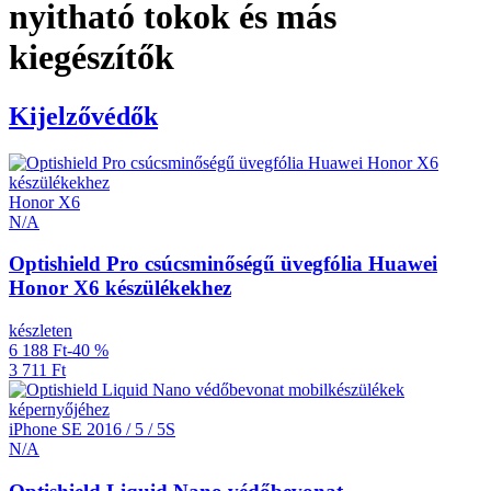
nyitható tokok és más
kiegészítők
Kijelzővédők
Honor X6
N/A
Optishield Pro csúcsminőségű üvegfólia Huawei
Honor X6 készülékekhez
készleten
6 188 Ft
-40 %
3 711 Ft
iPhone SE 2016 / 5 / 5S
N/A