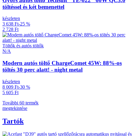
Gyors autós töltő Techsuit "TE-022" 60W QC3.0
töltéssel és két bemenettel
készleten
3 638 Ft
-25 %
2 728 Ft
Töltők és autós töltők
N/A
Modern autós töltő ChargeComet 45W: 88%-os
töltés 30 perc alatt! - night metal
készleten
8 009 Ft
-30 %
5 605 Ft
További 60 termék
megtekintése
Tartók