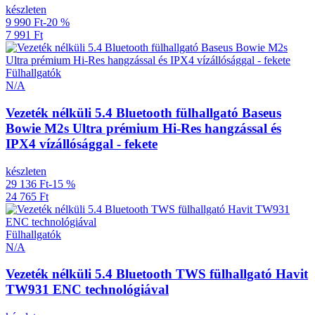
készleten
9 990 Ft
-20 %
7 991 Ft
Fülhallgatók
N/A
Vezeték nélküli 5.4 Bluetooth fülhallgató Baseus
Bowie M2s Ultra prémium Hi-Res hangzással és
IPX4 vízállósággal - fekete
készleten
29 136 Ft
-15 %
24 765 Ft
Fülhallgatók
N/A
Vezeték nélküli 5.4 Bluetooth TWS fülhallgató Havit
TW931 ENC technológiával