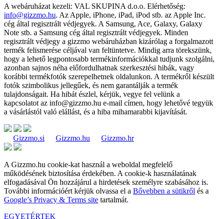
A webáruházat kezeli:
VAL SKUPINA d.o.o.
Elérhetőség:
info@gizzmo.hu
. Az Apple, iPhone, iPad, iPod stb. az Apple Inc.
cég által regisztrált védjegyek. A Samsung, Ace, Galaxy, Galaxy
Note stb. a Samsung cég által regisztrált védjegyek. Minden
regisztrált védjegy a gizzmo webáruházban kizárólag a forgalmazott
termék felismerése céljával van feltüntetve. Mindig arra törekszünk,
hogy a lehető legpontosabb termékinformációkkal tudjunk szolgálni,
azonban sajnos néha előfordulhatnak szerkesztési hibák, vagy
korábbi termékfotók szerepelhetnek oldalunkon. A termékről készült
fotók szimbolikus jellegűek, és nem garantálják a termék
tulajdonságait. Ha hibát észlel, kérjük, vegye fel velünk a
kapcsolatot az
info@gizzmo.hu
e-mail címen, hogy lehetővé tegyük
a vásárlástól való elállást, és a hiba mihamarabbi kijavítását.
Gizzmo.si
Gizzmo.hu
Gizzmo.hr
A Gizzmo.hu cookie-kat használ a weboldal megfelelő
működésének biztosítása érdekében. A cookie-k használatának
elfogadásával Ön hozzájárul a hirdetések személyre szabásához is.
További információért kérjük olvassa el a
Bővebben a sütikről
és a
Google’s Privacy & Terms site
tartalmát.
EGYETÉRTEK