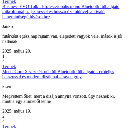
Termék
Business EVO Talk - Professzionális mono Bluetooth fülhallgató
mikrofonnal, zajszűréssel és hosszú üzemidővel, a kiváló
hangminőségű hívásokhoz
Janko
futárként egész nap rajtam van, elégedett vagyok vele, mások is jól
hallanak
2025. május 20.
1
4
Termék
MechaCore X vezeték nélküli Bluetooth fülhallgató - erőteljes
basszussal és modern dizájnnal – raven grey
kr.en
Megvettem őket, mert a dizájn annyira vonzott, úgy néznek ki,
mintha egy animeből lenne
2025. május 19.
2
4
Termék