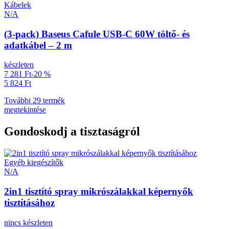
Kábelek
N/A
(3-pack) Baseus Cafule USB-C 60W töltő- és
adatkábel – 2 m
készleten
7 281 Ft
-20 %
5 824 Ft
További 29 termék
megtekintése
Gondoskodj a tisztaságról
Egyéb kiegészítők
N/A
2in1 tisztító spray mikrószálakkal képernyők
tisztításához
nincs készleten