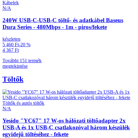
Kábelek
N/A
240W USB-C-USB-C töltő- és adatkábel Baseus
Dura Series - 480Mbps - 1m - piros/fekete
készleten
5 460 Ft
-20 %
4 367 Ft
További 151 termék
megtekintése
Töltők
Töltők és autós töltők
N/A
Yesido "YC67" 17 W-os hálózati töltőadapter 2x
USB-A és 1x USB-C csatlakozóval három készülék
egyidejű töltéséhez - fekete