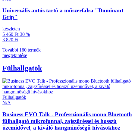
Univerzális autós tartó a műszerfalra "Dominant
Grip"
készleten
5 460 Ft
-30 %
3 820 Ft
További 160 termék
megtekintése
Fülhallgatók
Fülhallgatók
N/A
Business EVO Talk - Professzionális mono Bluetooth
fülhallgató mikrofonnal, zajszűréssel és hosszú
üzemidővel, a kiváló hangminőségű hívásokhoz