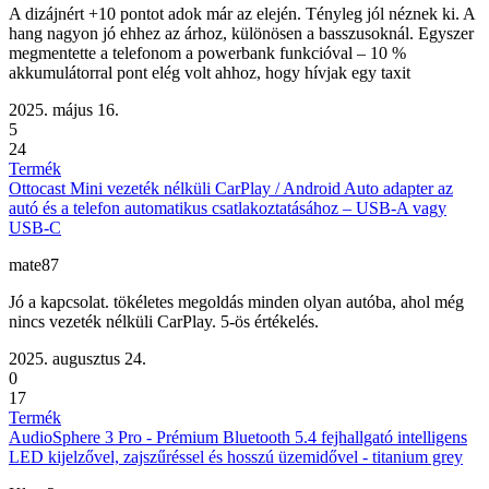
A dizájnért +10 pontot adok már az elején. Tényleg jól néznek ki. A
hang nagyon jó ehhez az árhoz, különösen a basszusoknál. Egyszer
megmentette a telefonom a powerbank funkcióval – 10 %
akkumulátorral pont elég volt ahhoz, hogy hívjak egy taxit
2025. május 16.
5
24
Termék
Ottocast Mini vezeték nélküli CarPlay / Android Auto adapter az
autó és a telefon automatikus csatlakoztatásához – USB-A vagy
USB-C
mate87
Jó a kapcsolat. tökéletes megoldás minden olyan autóba, ahol még
nincs vezeték nélküli CarPlay. 5-ös értékelés.
2025. augusztus 24.
0
17
Termék
AudioSphere 3 Pro - Prémium Bluetooth 5.4 fejhallgató intelligens
LED kijelzővel, zajszűréssel és hosszú üzemidővel - titanium grey