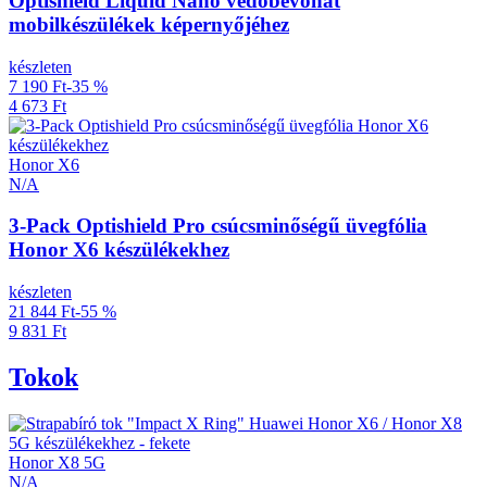
Optishield Liquid Nano védőbevonat
mobilkészülékek képernyőjéhez
készleten
7 190 Ft
-35 %
4 673 Ft
Honor X6
N/A
3-Pack Optishield Pro csúcsminőségű üvegfólia
Honor X6 készülékekhez
készleten
21 844 Ft
-55 %
9 831 Ft
Tokok
Honor X8 5G
N/A