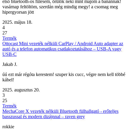
első bluetooth-os fülesem, örülök neki mint majom a banánnak!
vasárnap feltöltöm, szerdán még mindig megy! a csomag meg
hipergyorsan jött
2025. május 18.
4
27
Termék
Ottocast Mini vezeték nélküli CarPlay / Android Auto adapter az
autó és a telefon automatikus csatlakoztatásához – USB-A vagy
USB-C
Jakab J.
úú ezt már régóta kerestem! szuper kis cucc, végre nem kell többé
kábel!
2025. augusztus 20.
3
25
Termék
MechaCore X vezeték nélküli Bluetooth fülhallgató - erőteljes
basszussal és modern dizájnnal – raven grey
rokkie