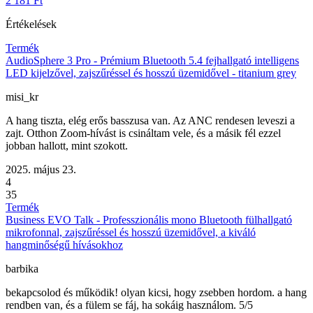
2 181 Ft
Értékelések
Termék
AudioSphere 3 Pro - Prémium Bluetooth 5.4 fejhallgató intelligens
LED kijelzővel, zajszűréssel és hosszú üzemidővel - titanium grey
misi_kr
A hang tiszta, elég erős basszusa van. Az ANC rendesen leveszi a
zajt. Otthon Zoom-hívást is csináltam vele, és a másik fél ezzel
jobban hallott, mint szokott.
2025. május 23.
4
35
Termék
Business EVO Talk - Professzionális mono Bluetooth fülhallgató
mikrofonnal, zajszűréssel és hosszú üzemidővel, a kiváló
hangminőségű hívásokhoz
barbika
bekapcsolod és működik! olyan kicsi, hogy zsebben hordom. a hang
rendben van, és a fülem se fáj, ha sokáig használom. 5/5