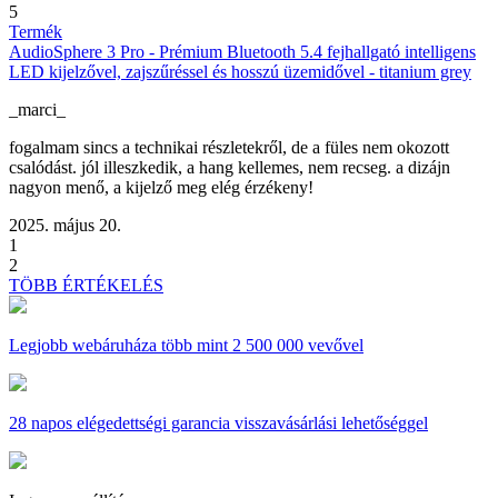
5
Termék
AudioSphere 3 Pro - Prémium Bluetooth 5.4 fejhallgató intelligens
LED kijelzővel, zajszűréssel és hosszú üzemidővel - titanium grey
_marci_
fogalmam sincs a technikai részletekről, de a füles nem okozott
csalódást. jól illeszkedik, a hang kellemes, nem recseg. a dizájn
nagyon menő, a kijelző meg elég érzékeny!
2025. május 20.
1
2
TÖBB ÉRTÉKELÉS
Legjobb webáruháza
több mint 2 500 000 vevővel
28 napos
elégedettségi garancia visszavásárlási lehetőséggel