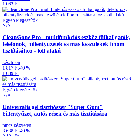
1 063 Ft
Egyéb kiegészítők
N/A
CleanGone Pro - multifunkciós eszköz fülhallgatók,
telefonok, billentyűzetek és más készülékek finom
tisztításához - toll alakú
készleten
1 817 Ft
-40 %
1 089 Ft
Egyéb kiegészítők
N/A
Univerzális gél tisztítószer "Super Gum"
billentyűzet, autós rések és más tisztítására
nincs készleten
3 638 Ft
-40 %