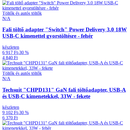
Töltők és autós töltők
N/A
Fali töltő adapter "Switch" Power Delivery 3.0 18W
USB-C kimenettel gyorstöltésre - fehér
készleten
6 917 Ft
-30 %
4 840 Ft
Töltők és autós töltők
N/A
Techsuit "CHPD131" GaN fali töltőadapter, USB-A
és USB-C kimenetekkel, 33W - fekete
készleten
9 102 Ft
-30 %
6 370 Ft