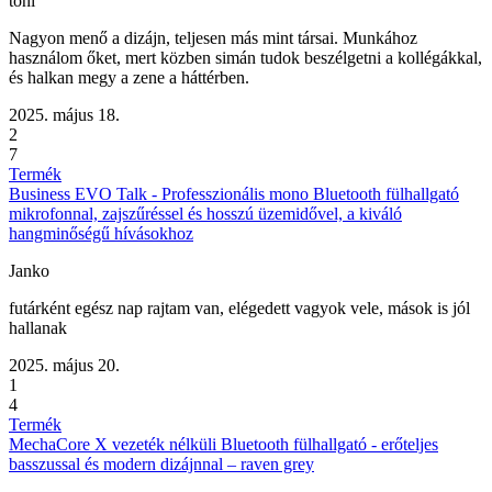
toni
Nagyon menő a dizájn, teljesen más mint társai. Munkához
használom őket, mert közben simán tudok beszélgetni a kollégákkal,
és halkan megy a zene a háttérben.
2025. május 18.
2
7
Termék
Business EVO Talk - Professzionális mono Bluetooth fülhallgató
mikrofonnal, zajszűréssel és hosszú üzemidővel, a kiváló
hangminőségű hívásokhoz
Janko
futárként egész nap rajtam van, elégedett vagyok vele, mások is jól
hallanak
2025. május 20.
1
4
Termék
MechaCore X vezeték nélküli Bluetooth fülhallgató - erőteljes
basszussal és modern dizájnnal – raven grey