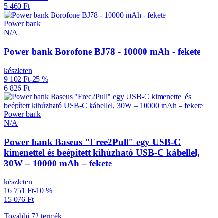
5 460 Ft
Power bank
N/A
Power bank Borofone BJ78 - 10000 mAh - fekete
készleten
9 102 Ft
-25 %
6 826 Ft
Power bank
N/A
Power bank Baseus "Free2Pull" egy USB-C
kimenettel és beépített kihúzható USB-C kábellel,
30W – 10000 mAh – fekete
készleten
16 751 Ft
-10 %
15 076 Ft
További 72 termék