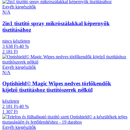
Egyéb kiegészítők
N/A
2in1 tisztító spray mikrószálakkal képernyők
tisztításához
nincs készleten
3 638 Ft
-40 %
2 181 Ft
Egyéb kiegészítők
N/A
Optishield© Magic Wipes nedves törlőkendők
kijelző tisztításhoz tisztítószerek nélkül
készleten
2 181 Ft
-40 %
1 307 Ft
Egyéb kiegészítők