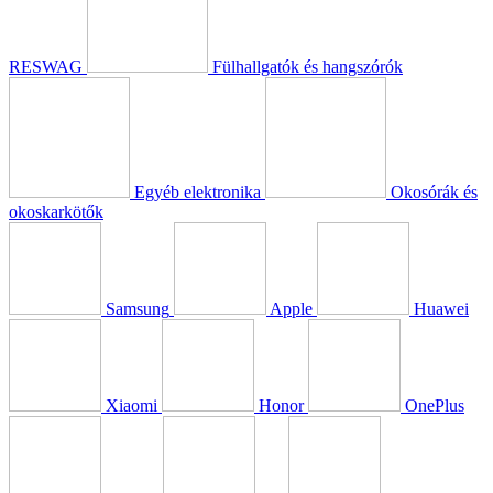
RESWAG
Fülhallgatók és hangszórók
Egyéb elektronika
Okosórák és
okoskarkötők
Samsung
Apple
Huawei
Xiaomi
Honor
OnePlus