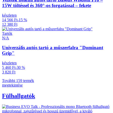
15W töltéssel és 360°-os forgatással – fekete
készleten
14 566 Ft
-15 %
12 380 Ft
Tartók
N/A
Univerzális autós tartó a műszerfalra "Dominant
Grip"
készleten
5 460 Ft
-30 %
3 820 Ft
További 159 termék
megtekintése
Fülhallgatók