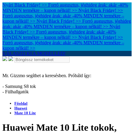
Nyári Black Friday! >> Forró augusztus, jéghideg árak: akár -40%
MINDEN termékre – kupon nélkül! >>
Nyári Black Friday! >>
Forró augusztus, jéghideg árak: akár -40% MINDEN termékre –
kupon nélkül! >>
Nyári Black Friday! >> Forró augusztus, jéghideg
árak: akár -40% MINDEN termékre – kupon nélkül! >>
Nyári
Black Friday! >> Forró augusztus, jéghideg árak: akár -40%
MINDEN termékre – kupon nélkül! >>
Nyári Black Friday! >>
Forró augusztus, jéghideg árak: akár -40% MINDEN termékre –
kupon nélkül! >>
VÁLASZD KI A MODELLED!
Mr. Gizzmo segíthet a keresésben. Próbáld így:
- Samsung S8 tok
- Fülhallgatók
Főoldal
Huawei
Mate 10 Lite
Huawei Mate 10 Lite tokok,