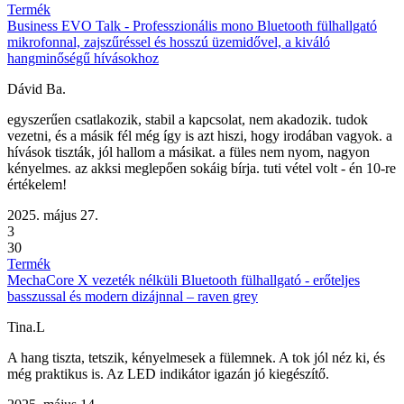
Termék
Business EVO Talk - Professzionális mono Bluetooth fülhallgató
mikrofonnal, zajszűréssel és hosszú üzemidővel, a kiváló
hangminőségű hívásokhoz
Dávid Ba.
egyszerűen csatlakozik, stabil a kapcsolat, nem akadozik. tudok
vezetni, és a másik fél még így is azt hiszi, hogy irodában vagyok. a
hívások tiszták, jól hallom a másikat. a füles nem nyom, nagyon
kényelmes. az akksi meglepően sokáig bírja. tuti vétel volt - én 10-re
értékelem!
2025. május 27.
3
30
Termék
MechaCore X vezeték nélküli Bluetooth fülhallgató - erőteljes
basszussal és modern dizájnnal – raven grey
Tina.L
A hang tiszta, tetszik, kényelmesek a fülemnek. A tok jól néz ki, és
még praktikus is. Az LED indikátor igazán jó kiegészítő.