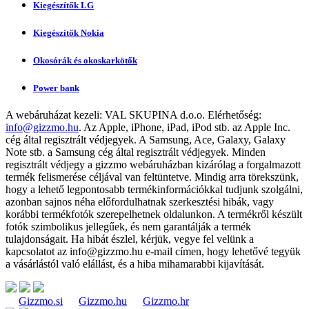
Kiegészítők LG
Kiegészítők Nokia
Okosórák és okoskarkötők
Power bank
A webáruházat kezeli:
VAL SKUPINA d.o.o.
Elérhetőség:
info@gizzmo.hu
. Az Apple, iPhone, iPad, iPod stb. az Apple Inc.
cég által regisztrált védjegyek. A Samsung, Ace, Galaxy, Galaxy
Note stb. a Samsung cég által regisztrált védjegyek. Minden
regisztrált védjegy a gizzmo webáruházban kizárólag a forgalmazott
termék felismerése céljával van feltüntetve. Mindig arra törekszünk,
hogy a lehető legpontosabb termékinformációkkal tudjunk szolgálni,
azonban sajnos néha előfordulhatnak szerkesztési hibák, vagy
korábbi termékfotók szerepelhetnek oldalunkon. A termékről készült
fotók szimbolikus jellegűek, és nem garantálják a termék
tulajdonságait. Ha hibát észlel, kérjük, vegye fel velünk a
kapcsolatot az
info@gizzmo.hu
e-mail címen, hogy lehetővé tegyük
a vásárlástól való elállást, és a hiba mihamarabbi kijavítását.
Gizzmo.si
Gizzmo.hu
Gizzmo.hr