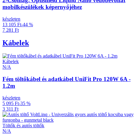
2-Csomag: Optishield Liquid Nano védőbevonat
mobilkészülékek képernyőjéhez
készleten
13 105 Ft
-44 %
7 281 Ft
Kábelek
Kábelek
N/A
Fém töltőkábel és adatkábel UniFit Pro 120W 6A -
1.2m
készleten
5 095 Ft
-35 %
3 311 Ft
Töltők és autós töltők
N/A