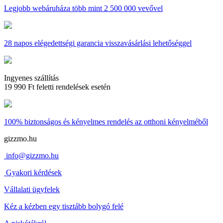
Legjobb webáruháza
több mint 2 500 000 vevővel
28 napos
elégedettségi garancia visszavásárlási lehetőséggel
Ingyenes szállítás
19 990 Ft feletti rendelések esetén
100% biztonságos és kényelmes rendelés
az otthoni kényelméből
gizzmo.hu
info@gizzmo.hu
Gyakori kérdések
Vállalati ügyfelek
Kéz a kézben egy tisztább bolygó felé