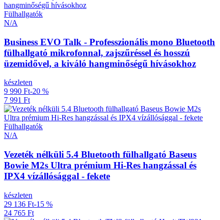
Fülhallgatók
N/A
Business EVO Talk - Professzionális mono Bluetooth
fülhallgató mikrofonnal, zajszűréssel és hosszú
üzemidővel, a kiváló hangminőségű hívásokhoz
készleten
9 990 Ft
-20 %
7 991 Ft
Fülhallgatók
N/A
Vezeték nélküli 5.4 Bluetooth fülhallgató Baseus
Bowie M2s Ultra prémium Hi-Res hangzással és
IPX4 vízállósággal - fekete
készleten
29 136 Ft
-15 %
24 765 Ft