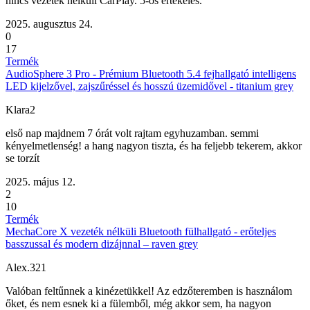
nincs vezeték nélküli CarPlay. 5-ös értékelés.
2025. augusztus 24.
0
17
Termék
AudioSphere 3 Pro - Prémium Bluetooth 5.4 fejhallgató intelligens
LED kijelzővel, zajszűréssel és hosszú üzemidővel - titanium grey
Klara2
első nap majdnem 7 órát volt rajtam egyhuzamban. semmi
kényelmetlenség! a hang nagyon tiszta, és ha feljebb tekerem, akkor
se torzít
2025. május 12.
2
10
Termék
MechaCore X vezeték nélküli Bluetooth fülhallgató - erőteljes
basszussal és modern dizájnnal – raven grey
Alex.321
Valóban feltűnnek a kinézetükkel! Az edzőteremben is használom
őket, és nem esnek ki a fülemből, még akkor sem, ha nagyon