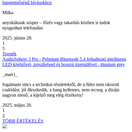
hangminőségű hívásokhoz
Milka
anyukáknak szuper – főzés vagy takarítás közben is tudok
nyugodtan telefonálni
2025. június 28.
1
5
Termék
AudioSphere 3 Pro - Prémium Bluetooth 5.4 fejhallgató intelligens
LED kijelzővel, zajszűréssel és hosszú üzemidővel - titanium grey
_marci_
fogalmam sincs a technikai részletekről, de a füles nem okozott
csalódást. jól illeszkedik, a hang kellemes, nem recseg. a dizájn
nagyon menő, a kijelző meg elég érzékeny!
2025. május 20.
1
2
TÖBB ÉRTÉKELÉS