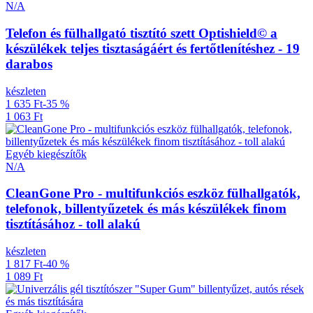
N/A
Telefon és fülhallgató tisztító szett Optishield© a
készülékek teljes tisztaságáért és fertőtlenítéshez - 19
darabos
készleten
1 635 Ft
-35 %
1 063 Ft
Egyéb kiegészítők
N/A
CleanGone Pro - multifunkciós eszköz fülhallgatók,
telefonok, billentyűzetek és más készülékek finom
tisztításához - toll alakú
készleten
1 817 Ft
-40 %
1 089 Ft