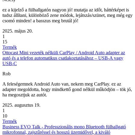
ez a kijelző a fülhallgatón nagyon jó! mutatja az időt, háttérképet is
tudsz állítani, különböző zene módok, lejátszás/szünet, meg még egy
csomó minden! a basszus meg brutál jó!
2025. május 20.
1
15
Termék
Ottocast Mini vezeték nélküli CarPlay / Android Auto adapter az
autó és a telefon automatikus csatlakoztatásához – USB-A vagy
USB-C
Rob
A feleségemnek Android Auto van, nekem meg CarPlay. ez az
adapter megoldotta, hogy mindkettő gond nélkül működjön – tök jó,
ha megosztjuk az autót.
2025. augusztus 19.
1
10
Termék
Business EVO Talk - Professzionális mono Bluetooth fülhallgató
mikrofonnal, zajszűréssel és hosszú üzemidővel, a kiváló