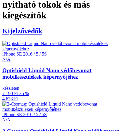
nyitható tokok és más
kiegészítők
Kijelzővédők
iPhone SE 2016 / 5 / 5S
N/A
Optishield Liquid Nano védőbevonat
mobilkészülékek képernyőjéhez
készleten
7 190 Ft
-35 %
4 673 Ft
iPhone SE 2016 / 5 / 5S
N/A