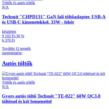
Töltők és autós töltők
N/A
Techsuit "CHPD131" GaN fali töltőadapter, USB-A
és USB-C kimenetekkel, 33W - fehér
készleten
9 102 Ft
-30 %
6 370 Ft
További 11 termék
megtekintése
Autós töltők
Töltők és autós töltők
N/A
Gyors autós töltő Techsuit "TE-022" 60W QC3.0
töltéssel és két bemenettel