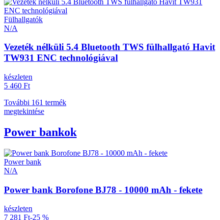
Fülhallgatók
N/A
Vezeték nélküli 5.4 Bluetooth TWS fülhallgató Havit
TW931 ENC technológiával
készleten
5 460 Ft
További 161 termék
megtekintése
Power bankok
Power bank
N/A
Power bank Borofone BJ78 - 10000 mAh - fekete
készleten
7 281 Ft
-25 %