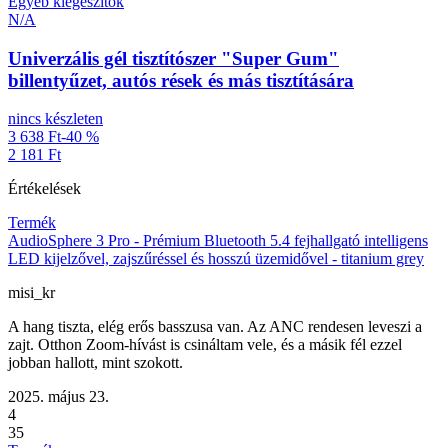
Egyéb kiegészítők
N/A
Univerzális gél tisztítószer "Super Gum"
billentyűzet, autós rések és más tisztítására
nincs készleten
3 638 Ft
-40 %
2 181 Ft
Értékelések
Termék
AudioSphere 3 Pro - Prémium Bluetooth 5.4 fejhallgató intelligens
LED kijelzővel, zajszűréssel és hosszú üzemidővel - titanium grey
misi_kr
A hang tiszta, elég erős basszusa van. Az ANC rendesen leveszi a
zajt. Otthon Zoom-hívást is csináltam vele, és a másik fél ezzel
jobban hallott, mint szokott.
2025. május 23.
4
35