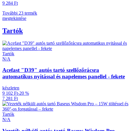
9 284 Ft
További 23 termék
megtekintése
Tartók
Tartók
N/A
Acefast "D39" autós tartó szellőzőrácsra
automatikus nyitással és napelemes panellel - fekete
készleten
9 102 Ft
-20 %
7 281 Ft
Tartók
N/A
Vezeték nélküli autós tartó Baseus Wisdom Pro –