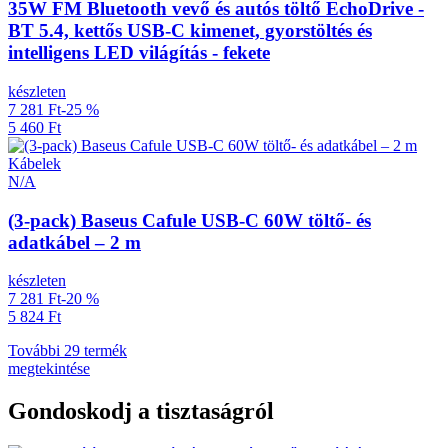
35W FM Bluetooth vevő és autós töltő EchoDrive -
BT 5.4, kettős USB-C kimenet, gyorstöltés és
intelligens LED világítás - fekete
készleten
7 281 Ft
-25 %
5 460 Ft
Kábelek
N/A
(3-pack) Baseus Cafule USB-C 60W töltő- és
adatkábel – 2 m
készleten
7 281 Ft
-20 %
5 824 Ft
További 29 termék
megtekintése
Gondoskodj a tisztaságról