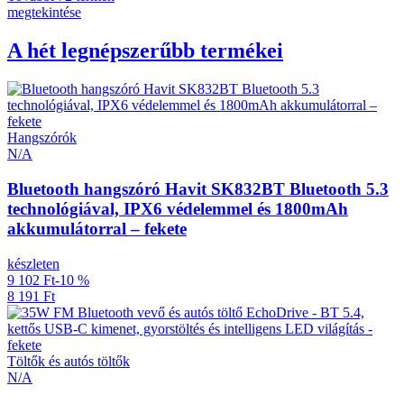
megtekintése
A hét legnépszerűbb termékei
Hangszórók
N/A
Bluetooth hangszóró Havit SK832BT Bluetooth 5.3
technológiával, IPX6 védelemmel és 1800mAh
akkumulátorral – fekete
készleten
9 102 Ft
-10 %
8 191 Ft
Töltők és autós töltők
N/A