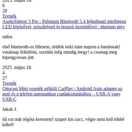
2025. május 14.
6
28
Termék
AudioSphere 3 Pro - Prémium Bluetooth 5.4 fejhallgató intelligens
LED kijelzővel, zajszűréssel és hosszú üzemidővel - titanium grey
milos
első bluetooth-os fülesem, örülök neki mint majom a banánnak!
vasárnap feltöltöm, szerdán még mindig megy! a csomag meg
hipergyorsan jött
2025. május 18.
4
27
Termék
Ottocast Mini vezeték nélküli CarPlay / Android Auto adapter az
autó és a telefon automatikus csatlakoztatásához – USB-A vagy
USB-C
Jakab J.
úú ezt már régóta kerestem! szuper kis cucc, végre nem kell többé
kábel!