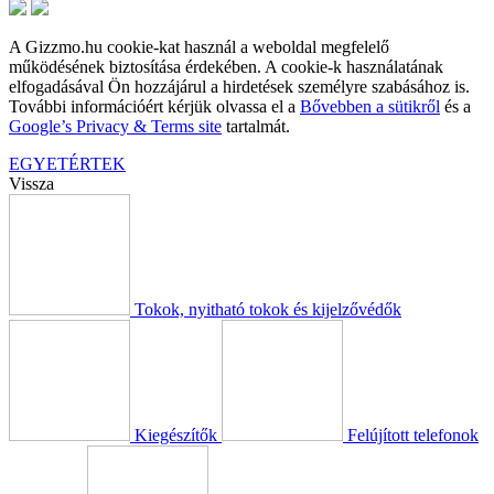
A Gizzmo.hu cookie-kat használ a weboldal megfelelő
működésének biztosítása érdekében. A cookie-k használatának
elfogadásával Ön hozzájárul a hirdetések személyre szabásához is.
További információért kérjük olvassa el a
Bővebben a sütikről
és a
Google’s Privacy & Terms site
tartalmát.
EGYETÉRTEK
Vissza
Tokok, nyitható tokok és kijelzővédők
Kiegészítők
Felújított telefonok