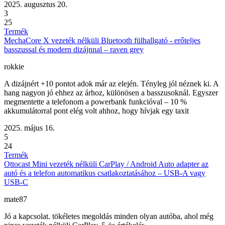
2025. augusztus 20.
3
25
Termék
MechaCore X vezeték nélküli Bluetooth fülhallgató - erőteljes
basszussal és modern dizájnnal – raven grey
rokkie
A dizájnért +10 pontot adok már az elején. Tényleg jól néznek ki. A
hang nagyon jó ehhez az árhoz, különösen a basszusoknál. Egyszer
megmentette a telefonom a powerbank funkcióval – 10 %
akkumulátorral pont elég volt ahhoz, hogy hívjak egy taxit
2025. május 16.
5
24
Termék
Ottocast Mini vezeték nélküli CarPlay / Android Auto adapter az
autó és a telefon automatikus csatlakoztatásához – USB-A vagy
USB-C
mate87
Jó a kapcsolat. tökéletes megoldás minden olyan autóba, ahol még