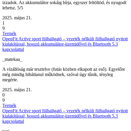
izzadok. Az akkumulátor sokáig bírja, egyszer feltöltöd, és nyugodt
lehetsz. 5/5
2025. május 21.
1
9
Termék
OpenFit Active sport fülhallgató – vezeték nélküli fülhallgató nyitott
kialakítással, hosszú akkumulátor-üzemidővel és Bluetooth 5.3
kapcsolattal
_matekaa_
A vízállóság már tesztelve (futás közben elkapott az eső). Egyelőre
még mindig hibátlanul működnek, szóval úgy tűnik, tényleg
megérte.
2025. május 21.
0
9
Termék
OpenFit Active sport fülhallgató – vezeték nélküli fülhallgató nyitott
kialakítással, hosszú akkumulátor-üzemidővel és Bluetooth 5.3
kapcsolattal