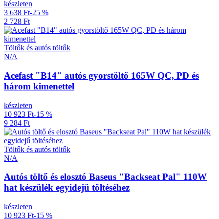
készleten
3 638 Ft
-25 %
2 728 Ft
Töltők és autós töltők
N/A
Acefast "B14" autós gyorstöltő 165W QC, PD és
három kimenettel
készleten
10 923 Ft
-15 %
9 284 Ft
Töltők és autós töltők
N/A
Autós töltő és elosztó Baseus "Backseat Pal" 110W
hat készülék egyidejű töltéséhez
készleten
10 923 Ft
-15 %