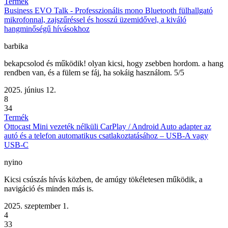
Termék
Business EVO Talk - Professzionális mono Bluetooth fülhallgató
mikrofonnal, zajszűréssel és hosszú üzemidővel, a kiváló
hangminőségű hívásokhoz
barbika
bekapcsolod és működik! olyan kicsi, hogy zsebben hordom. a hang
rendben van, és a fülem se fáj, ha sokáig használom. 5/5
2025. június 12.
8
34
Termék
Ottocast Mini vezeték nélküli CarPlay / Android Auto adapter az
autó és a telefon automatikus csatlakoztatásához – USB-A vagy
USB-C
nyino
Kicsi csúszás hívás közben, de amúgy tökéletesen működik, a
navigáció és minden más is.
2025. szeptember 1.
4
33