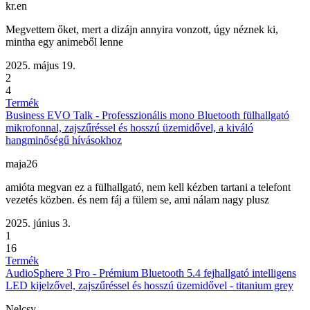
kr.en
Megvettem őket, mert a dizájn annyira vonzott, úgy néznek ki,
mintha egy animeből lenne
2025. május 19.
2
4
Termék
Business EVO Talk - Professzionális mono Bluetooth fülhallgató
mikrofonnal, zajszűréssel és hosszú üzemidővel, a kiváló
hangminőségű hívásokhoz
maja26
amióta megvan ez a fülhallgató, nem kell kézben tartani a telefont
vezetés közben. és nem fáj a fülem se, ami nálam nagy plusz
2025. június 3.
1
16
Termék
AudioSphere 3 Pro - Prémium Bluetooth 5.4 fejhallgató intelligens
LED kijelzővel, zajszűréssel és hosszú üzemidővel - titanium grey
Nelcsy