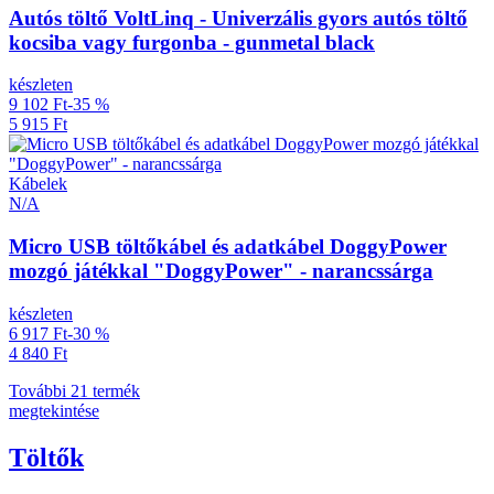
Autós töltő VoltLinq - Univerzális gyors autós töltő
kocsiba vagy furgonba - gunmetal black
készleten
9 102 Ft
-35 %
5 915 Ft
Kábelek
N/A
Micro USB töltőkábel és adatkábel DoggyPower
mozgó játékkal "DoggyPower" - narancssárga
készleten
6 917 Ft
-30 %
4 840 Ft
További 21 termék
megtekintése
Töltők