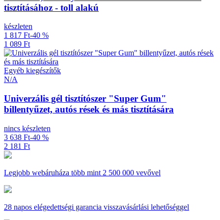
tisztításához - toll alakú
készleten
1 817 Ft
-40 %
1 089 Ft
Egyéb kiegészítők
N/A
Univerzális gél tisztítószer "Super Gum"
billentyűzet, autós rések és más tisztítására
nincs készleten
3 638 Ft
-40 %
2 181 Ft
Legjobb webáruháza
több mint 2 500 000 vevővel
28 napos
elégedettségi garancia visszavásárlási lehetőséggel