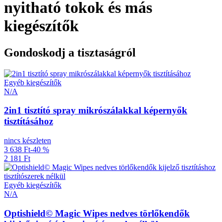
nyitható tokok és más
kiegészítők
Gondoskodj a tisztaságról
Egyéb kiegészítők
N/A
2in1 tisztító spray mikrószálakkal képernyők
tisztításához
nincs készleten
3 638 Ft
-40 %
2 181 Ft
Egyéb kiegészítők
N/A
Optishield© Magic Wipes nedves törlőkendők