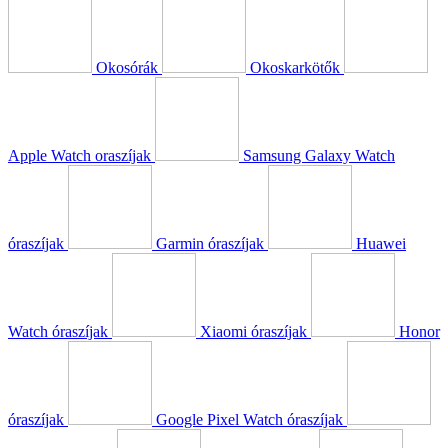
Okosórák
Okoskarkötők
Apple Watch oraszíjak
Samsung Galaxy Watch
óraszíjak
Garmin óraszíjak
Huawei
Watch óraszíjak
Xiaomi óraszíjak
Honor
óraszíjak
Google Pixel Watch óraszíjak