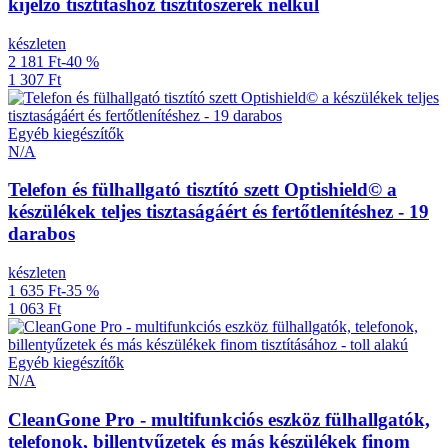
kijelző tisztításhoz tisztítószerek nélkül
készleten
2 181 Ft
-40 %
1 307 Ft
Egyéb kiegészítők
N/A
Telefon és fülhallgató tisztító szett Optishield© a
készülékek teljes tisztaságáért és fertőtlenítéshez - 19
darabos
készleten
1 635 Ft
-35 %
1 063 Ft
Egyéb kiegészítők
N/A
CleanGone Pro - multifunkciós eszköz fülhallgatók,
telefonok, billentyűzetek és más készülékek finom