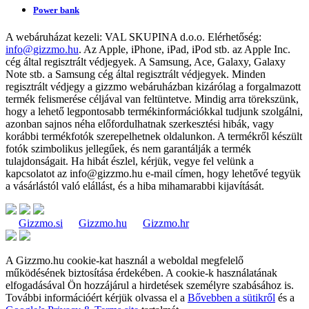
Power bank
A webáruházat kezeli:
VAL SKUPINA d.o.o.
Elérhetőség:
info@gizzmo.hu
. Az Apple, iPhone, iPad, iPod stb. az Apple Inc.
cég által regisztrált védjegyek. A Samsung, Ace, Galaxy, Galaxy
Note stb. a Samsung cég által regisztrált védjegyek. Minden
regisztrált védjegy a gizzmo webáruházban kizárólag a forgalmazott
termék felismerése céljával van feltüntetve. Mindig arra törekszünk,
hogy a lehető legpontosabb termékinformációkkal tudjunk szolgálni,
azonban sajnos néha előfordulhatnak szerkesztési hibák, vagy
korábbi termékfotók szerepelhetnek oldalunkon. A termékről készült
fotók szimbolikus jellegűek, és nem garantálják a termék
tulajdonságait. Ha hibát észlel, kérjük, vegye fel velünk a
kapcsolatot az
info@gizzmo.hu
e-mail címen, hogy lehetővé tegyük
a vásárlástól való elállást, és a hiba mihamarabbi kijavítását.
Gizzmo.si
Gizzmo.hu
Gizzmo.hr
A Gizzmo.hu cookie-kat használ a weboldal megfelelő
működésének biztosítása érdekében. A cookie-k használatának
elfogadásával Ön hozzájárul a hirdetések személyre szabásához is.
További információért kérjük olvassa el a
Bővebben a sütikről
és a