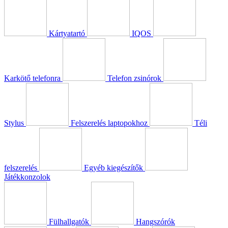
Kártyatartó
IQOS
Karkötő telefonra
Telefon zsinórok
Stylus
Felszerelés laptopokhoz
Téli
felszerelés
Egyéb kiegészítők
Játékkonzolok
Fülhallgatók
Hangszórók