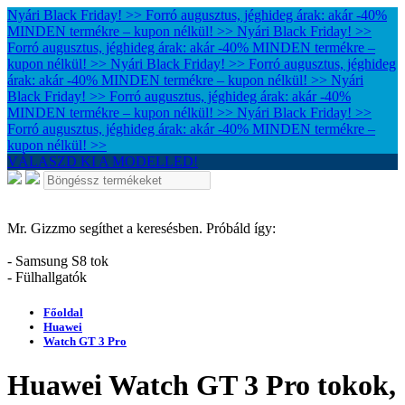
Nyári Black Friday! >> Forró augusztus, jéghideg árak: akár -40%
MINDEN termékre – kupon nélkül! >>
Nyári Black Friday! >>
Forró augusztus, jéghideg árak: akár -40% MINDEN termékre –
kupon nélkül! >>
Nyári Black Friday! >> Forró augusztus, jéghideg
árak: akár -40% MINDEN termékre – kupon nélkül! >>
Nyári
Black Friday! >> Forró augusztus, jéghideg árak: akár -40%
MINDEN termékre – kupon nélkül! >>
Nyári Black Friday! >>
Forró augusztus, jéghideg árak: akár -40% MINDEN termékre –
kupon nélkül! >>
VÁLASZD KI A MODELLED!
Mr. Gizzmo segíthet a keresésben. Próbáld így:
- Samsung S8 tok
- Fülhallgatók
Főoldal
Huawei
Watch GT 3 Pro
Huawei Watch GT 3 Pro tokok,