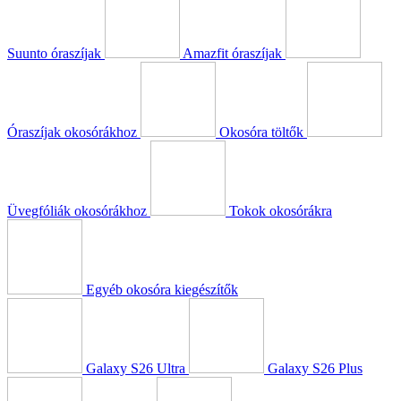
Suunto óraszíjak
Amazfit óraszíjak
Óraszíjak okosórákhoz
Okosóra töltők
Üvegfóliák okosórákhoz
Tokok okosórákra
Egyéb okosóra kiegészítők
Galaxy S26 Ultra
Galaxy S26 Plus