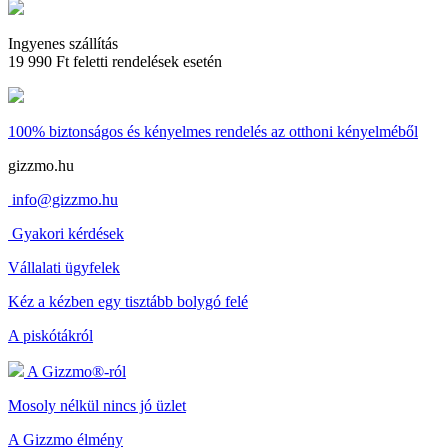
Ingyenes szállítás
19 990 Ft feletti rendelések esetén
100% biztonságos és kényelmes rendelés
az otthoni kényelméből
gizzmo.hu
info@gizzmo.hu
Gyakori kérdések
Vállalati ügyfelek
Kéz a kézben egy tisztább bolygó felé
A piskótákról
A Gizzmo®-ról
Mosoly nélkül nincs jó üzlet
A Gizzmo élmény