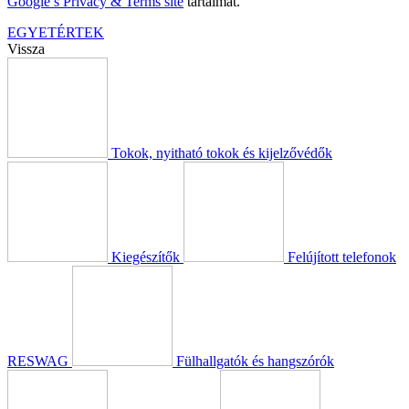
Google’s Privacy & Terms site
tartalmát.
EGYETÉRTEK
Vissza
Tokok, nyitható tokok és kijelzővédők
Kiegészítők
Felújított telefonok
RESWAG
Fülhallgatók és hangszórók