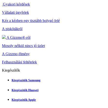
Gyakori kérdések
Vállalati ügyfelek
Kéz a kézben egy tisztább bolygó felé
A piskótákról
A Gizzmo®-ról
Mosoly nélkül nincs jó üzlet
A Gizzmo élmény
Felhasználási feltételek
Kiegészítők
Kiegészítők Samsung
Kiegészítők Huawei
Kiegészítők Apple