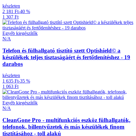
készleten
2 181 Ft
-40 %
1 307 Ft
Egyéb kiegészítők
N/A
Telefon és fülhallgató tisztító szett Optishield© a
készülékek teljes tisztaságáért és fertőtlenítéshez - 19
darabos
készleten
1 635 Ft
-35 %
1 063 Ft
Egyéb kiegészítők
N/A
CleanGone Pro - multifunkciós eszköz fülhallgatók,
telefonok, billentyűzetek és más készülékek finom
tisztításához - toll alakú