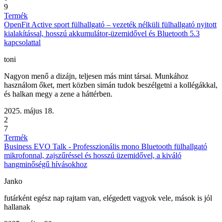
9
Termék
OpenFit Active sport fülhallgató – vezeték nélküli fülhallgató nyitott
kialakítással, hosszú akkumulátor-üzemidővel és Bluetooth 5.3
kapcsolattal
toni
Nagyon menő a dizájn, teljesen más mint társai. Munkához
használom őket, mert közben simán tudok beszélgetni a kollégákkal,
és halkan megy a zene a háttérben.
2025. május 18.
2
7
Termék
Business EVO Talk - Professzionális mono Bluetooth fülhallgató
mikrofonnal, zajszűréssel és hosszú üzemidővel, a kiváló
hangminőségű hívásokhoz
Janko
futárként egész nap rajtam van, elégedett vagyok vele, mások is jól
hallanak