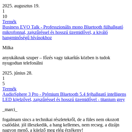
2025. augusztus 19.
1
10
Termék
Business EVO Talk - Professzionális mono Bluetooth fülhallgató
mikrofonnal, zajszűréssel és hosszú üzemidővel, a kiváló
hangminőségű hívásokhoz
Milka
anyukáknak szuper – főzés vagy takarítás közben is tudok
nyugodtan telefonálni
2025. június 28.
1
5
Termék
AudioSphere 3 Pro - Prémium Bluetooth 5.4 fejhallgató intelligens
LED kijelzővel, zajszűréssel és hosszú üzemidővel - titanium grey
_marci_
fogalmam sincs a technikai részletekről, de a füles nem okozott
csalódást. jól illeszkedik, a hang kellemes, nem recseg. a dizájn
nagyon menő, a kijelző meg elég érzékeny!