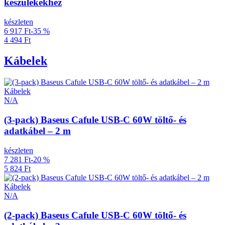
készülékekhez
készleten
6 917 Ft
-35 %
4 494 Ft
Kábelek
Kábelek
N/A
(3-pack) Baseus Cafule USB-C 60W töltő- és
adatkábel – 2 m
készleten
7 281 Ft
-20 %
5 824 Ft
Kábelek
N/A
(2-pack) Baseus Cafule USB-C 60W töltő- és