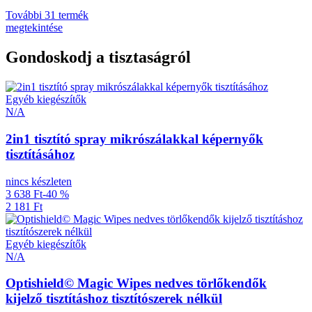
További 31 termék
megtekintése
Gondoskodj a tisztaságról
Egyéb kiegészítők
N/A
2in1 tisztító spray mikrószálakkal képernyők
tisztításához
nincs készleten
3 638 Ft
-40 %
2 181 Ft
Egyéb kiegészítők
N/A
Optishield© Magic Wipes nedves törlőkendők
kijelző tisztításhoz tisztítószerek nélkül