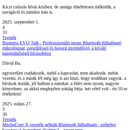
Kicsi csúszás hívás közben, de amúgy tökéletesen működik, a
navigáció és minden más is.
2025. szeptember 1.
4
33
Termék
Business EVO Talk - Professzionális mono Bluetooth fülhallgató
mikrofonnal, zajszűréssel és hosszú üzemidővel, a kiváló
hangminőségű hívásokhoz
Dávid Ba.
egyszerűen csatlakozik, stabil a kapcsolat, nem akadozik. tudok
vezetni, és a másik fél még így is azt hiszi, hogy irodában vagyok. a
hívások tiszták, jól hallom a másikat. a füles nem nyom, nagyon
kényelmes. az akksi meglepően sokáig bírja. tuti vétel volt - én 10-re
értékelem!
2025. május 27.
3
30
Termék
MechaCore X vezeték nélküli Bluetooth fülhallgató - erőteljes
basszussal és modern dizájnnal – raven grey