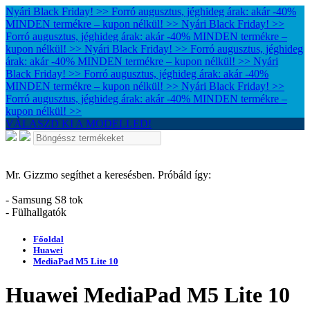
Nyári Black Friday! >> Forró augusztus, jéghideg árak: akár -40%
MINDEN termékre – kupon nélkül! >>
Nyári Black Friday! >>
Forró augusztus, jéghideg árak: akár -40% MINDEN termékre –
kupon nélkül! >>
Nyári Black Friday! >> Forró augusztus, jéghideg
árak: akár -40% MINDEN termékre – kupon nélkül! >>
Nyári
Black Friday! >> Forró augusztus, jéghideg árak: akár -40%
MINDEN termékre – kupon nélkül! >>
Nyári Black Friday! >>
Forró augusztus, jéghideg árak: akár -40% MINDEN termékre –
kupon nélkül! >>
VÁLASZD KI A MODELLED!
Mr. Gizzmo segíthet a keresésben. Próbáld így:
- Samsung S8 tok
- Fülhallgatók
Főoldal
Huawei
MediaPad M5 Lite 10
Huawei MediaPad M5 Lite 10