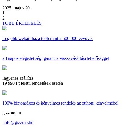
2025. május 20.
1
2
TÖBB ÉRTÉKELÉS
Legjobb webáruháza
több mint 2 500 000 vevővel
28 napos
elégedettségi garancia visszavásárlási lehetőséggel
Ingyenes szállítás
19 990 Ft feletti rendelések esetén
100% biztonságos és kényelmes rendelés
az otthoni kényelméből
gizzmo.hu
info@gizzmo.hu