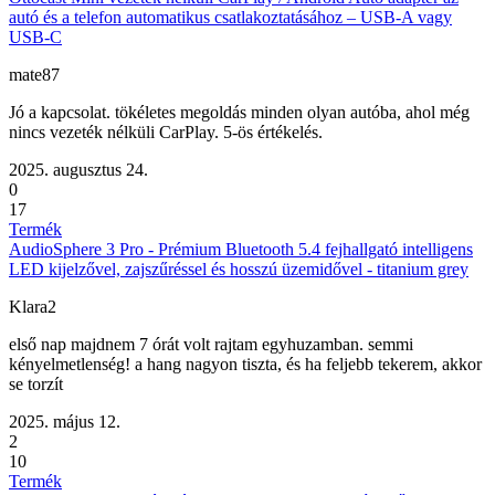
autó és a telefon automatikus csatlakoztatásához – USB-A vagy
USB-C
mate87
Jó a kapcsolat. tökéletes megoldás minden olyan autóba, ahol még
nincs vezeték nélküli CarPlay. 5-ös értékelés.
2025. augusztus 24.
0
17
Termék
AudioSphere 3 Pro - Prémium Bluetooth 5.4 fejhallgató intelligens
LED kijelzővel, zajszűréssel és hosszú üzemidővel - titanium grey
Klara2
első nap majdnem 7 órát volt rajtam egyhuzamban. semmi
kényelmetlenség! a hang nagyon tiszta, és ha feljebb tekerem, akkor
se torzít
2025. május 12.
2
10
Termék