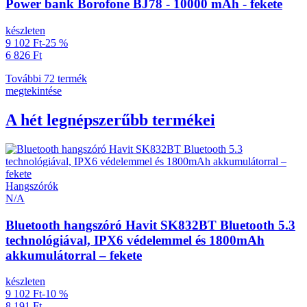
Power bank Borofone BJ78 - 10000 mAh - fekete
készleten
9 102 Ft
-25 %
6 826 Ft
További 72 termék
megtekintése
A hét legnépszerűbb termékei
Hangszórók
N/A
Bluetooth hangszóró Havit SK832BT Bluetooth 5.3
technológiával, IPX6 védelemmel és 1800mAh
akkumulátorral – fekete
készleten
9 102 Ft
-10 %
8 191 Ft