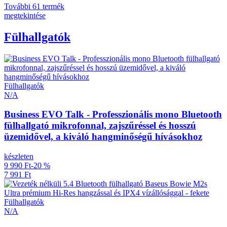
További 61 termék
megtekintése
Fülhallgatók
Fülhallgatók
N/A
Business EVO Talk - Professzionális mono Bluetooth
fülhallgató mikrofonnal, zajszűréssel és hosszú
üzemidővel, a kiváló hangminőségű hívásokhoz
készleten
9 990 Ft
-20 %
7 991 Ft
Fülhallgatók
N/A