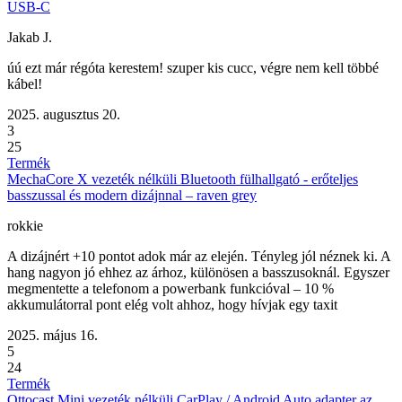
USB-C
Jakab J.
úú ezt már régóta kerestem! szuper kis cucc, végre nem kell többé
kábel!
2025. augusztus 20.
3
25
Termék
MechaCore X vezeték nélküli Bluetooth fülhallgató - erőteljes
basszussal és modern dizájnnal – raven grey
rokkie
A dizájnért +10 pontot adok már az elején. Tényleg jól néznek ki. A
hang nagyon jó ehhez az árhoz, különösen a basszusoknál. Egyszer
megmentette a telefonom a powerbank funkcióval – 10 %
akkumulátorral pont elég volt ahhoz, hogy hívjak egy taxit
2025. május 16.
5
24
Termék
Ottocast Mini vezeték nélküli CarPlay / Android Auto adapter az