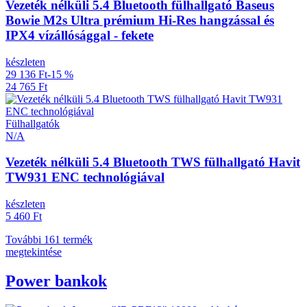
Vezeték nélküli 5.4 Bluetooth fülhallgató Baseus
Bowie M2s Ultra prémium Hi-Res hangzással és
IPX4 vízállósággal - fekete
készleten
29 136 Ft
-15 %
24 765 Ft
Fülhallgatók
N/A
Vezeték nélküli 5.4 Bluetooth TWS fülhallgató Havit
TW931 ENC technológiával
készleten
5 460 Ft
További 161 termék
megtekintése
Power bankok