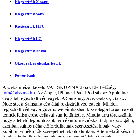
Kiegészítők Xiaomi
Kiegészítők Sony
Kiegészítők HTC
Kiegészítők LG
Kiegészítők Nokia
Okosórák és okoskarkötők
Power bank
A webáruházat kezeli:
VAL SKUPINA d.o.o.
Elérhetőség:
info@gizzmo.hu
. Az Apple, iPhone, iPad, iPod stb. az Apple Inc.
cég által regisztrált védjegyek. A Samsung, Ace, Galaxy, Galaxy
Note stb. a Samsung cég által regisztrált védjegyek. Minden
regisztrált védjegy a gizzmo webáruházban kizárólag a forgalmazott
termék felismerése céljával van feltüntetve. Mindig arra törekszünk,
hogy a lehető legpontosabb termékinformációkkal tudjunk szolgálni,
azonban sajnos néha előfordulhatnak szerkesztési hibák, vagy
korábbi termékfotók szerepelhetnek oldalunkon. A termékről készült
fotók szimbolikus jellegűek, és nem garantálják a termék