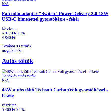
N/A
Fali töltő adapter "Switch" Power Delivery 3.0 18W
USB-C kimenettel gyorstöltésre - fehér
készleten
6 917 Ft
-30 %
4 840 Ft
További 83 termék
megtekintése
Autós töltők
Töltők és autós töltők
N/A
48W autós töltő Techsuit CarbonVolt gyorstöltéssel -
fekete
készleten
5 460 Ft
-35 %