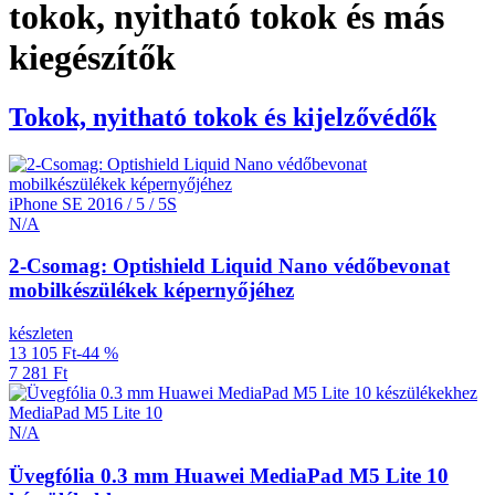
tokok, nyitható tokok és más
kiegészítők
Tokok, nyitható tokok és kijelzővédők
iPhone SE 2016 / 5 / 5S
N/A
2-Csomag: Optishield Liquid Nano védőbevonat
mobilkészülékek képernyőjéhez
készleten
13 105 Ft
-44 %
7 281 Ft
MediaPad M5 Lite 10
N/A
Üvegfólia 0.3 mm Huawei MediaPad M5 Lite 10