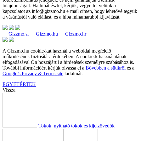
tulajdonságait. Ha hibát észlel, kérjük, vegye fel velünk a
kapcsolatot az
info@gizzmo.hu
e-mail címen, hogy lehetővé tegyük
a vásárlástól való elállást, és a hiba mihamarabbi kijavítását.
Gizzmo.si
Gizzmo.hu
Gizzmo.hr
A Gizzmo.hu cookie-kat használ a weboldal megfelelő
működésének biztosítása érdekében. A cookie-k használatának
elfogadásával Ön hozzájárul a hirdetések személyre szabásához is.
További információért kérjük olvassa el a
Bővebben a sütikről
és a
Google’s Privacy & Terms site
tartalmát.
EGYETÉRTEK
Vissza
Tokok, nyitható tokok és kijelzővédők