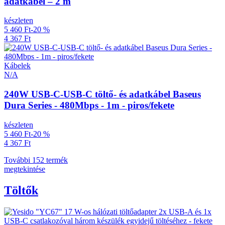
adatkábel – 2 m
készleten
5 460 Ft
-20 %
4 367 Ft
Kábelek
N/A
240W USB-C-USB-C töltő- és adatkábel Baseus
Dura Series - 480Mbps - 1m - piros/fekete
készleten
5 460 Ft
-20 %
4 367 Ft
További 152 termék
megtekintése
Töltők