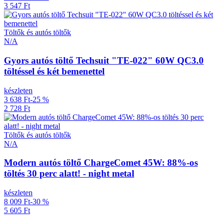
3 547 Ft
Töltők és autós töltők
N/A
Gyors autós töltő Techsuit "TE-022" 60W QC3.0
töltéssel és két bemenettel
készleten
3 638 Ft
-25 %
2 728 Ft
Töltők és autós töltők
N/A
Modern autós töltő ChargeComet 45W: 88%-os
töltés 30 perc alatt! - night metal
készleten
8 009 Ft
-30 %
5 605 Ft