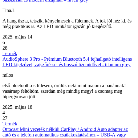
Tina.L
A hang tiszta, tetszik, kényelmesek a fülemnek. A tok jól néz ki, és
még praktikus is. Az LED indikátor igazán jó kiegészítő.
2025. május 14.
6
28
Termék
AudioSphere 3 Pro - Prémium Bluetooth 5.4 fejhallgató intelligens
LED kijelzővel, zajszűréssel és hosszú üzemidővel - titanium grey
milos
első bluetooth-os fülesem, örülök neki mint majom a banánnak!
vasárnap feltöltöm, szerdán még mindig megy! a csomag meg
hipergyorsan jött
2025. május 18.
4
27
Termék
Ottocast Mini vezeték nélküli CarPlay / Android Auto adapter az
autó és a telefon automatikus csatlakoztatásához – USB-A vagy