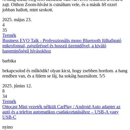
zajt. Otthon Zoom-hívást is csináltam vele, és a másik fél ezzel
jobban hallott, mint szokott.
2025. május 23.
4
35
Termék
Business EVO Talk - Professzionális mono Bluetooth fülhallgató
mikrofonnal, zajszűréssel és hosszú üzemidővel, a kiváló
hangminőségű hívásokhoz
barbika
bekapcsolod és működik! olyan kicsi, hogy zsebben hordom. a hang
rendben van, és a fülem se fáj, ha sokáig használom. 5/5
2025. június 12.
8
34
Termék
Ottocast Mini vezeték nélküli CarPlay / Android Auto adapter az
autó és a telefon automatikus csatlakoztatásához – USB-A vagy
USB-C
nyino