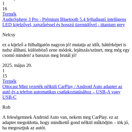
1
16
Termék
AudioSphere 3 Pro - Prémium Bluetooth 5.4 fejhallgató intelligens
LED kijelzővel, zajszűréssel és hosszú üzemidővel - titanium grey
Nelcsy
ez a kijelző a fülhallgatón nagyon jó! mutatja az időt, háttérképet is
tudsz állítani, különböző zene módok, lejátszás/szünet, meg még egy
csomó minden! a basszus meg brutál jó!
2025. május 20.
1
15
Termék
Ottocast Mini vezeték nélküli CarPlay / Android Auto adapter az
autó és a telefon automatikus csatlakoztatásához – USB-A vagy
USB-C
Rob
A feleségemnek Android Auto van, nekem meg CarPlay. ez az
adapter megoldotta, hogy mindkettő gond nélkül működjön – tök jó,
ha megosztjuk az autót.