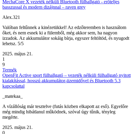
MechaCore X vezeték nélküli Bluetooth fülhallgató - erőteljes
basszussal és modern dizájnnal – raven grey
Alex.321
Valóban feltűnnek a kinézetükkel! Az edzőteremben is használom
őket, és nem esnek ki a fülemből, még akkor sem, ha nagyon
izzadok. Az akkumulátor sokáig bírja, egyszer feltöltöd, és nyugodt
lehetsz. 5/5
2025. május 21.
1
9
Termék
OpenFit Active sport fülhallgató – vezeték nélküli fülhallgató nyitott
kialakítással, hosszú akkumulátor-üzemidővel és Bluetooth 5.3
kapcsolattal
_matekaa_
A vízállóság már tesztelve (futás közben elkapott az eső). Egyelőre
még mindig hibátlanul működnek, szóval úgy tűnik, tényleg
megérte.
2025. május 21.
0