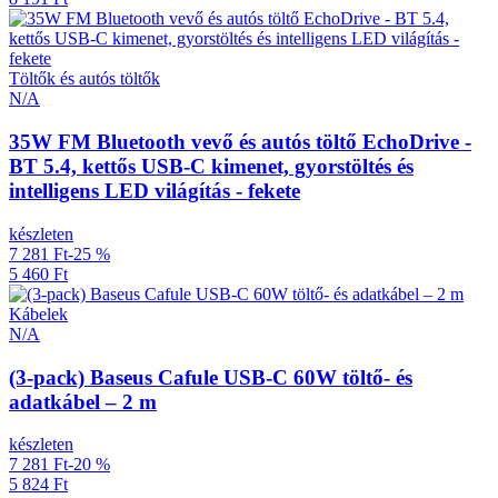
Töltők és autós töltők
N/A
35W FM Bluetooth vevő és autós töltő EchoDrive -
BT 5.4, kettős USB-C kimenet, gyorstöltés és
intelligens LED világítás - fekete
készleten
7 281 Ft
-25 %
5 460 Ft
Kábelek
N/A
(3-pack) Baseus Cafule USB-C 60W töltő- és
adatkábel – 2 m
készleten
7 281 Ft
-20 %
5 824 Ft