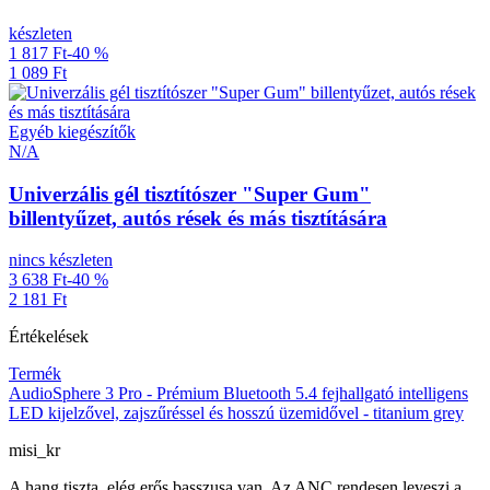
készleten
1 817 Ft
-40 %
1 089 Ft
Egyéb kiegészítők
N/A
Univerzális gél tisztítószer "Super Gum"
billentyűzet, autós rések és más tisztítására
nincs készleten
3 638 Ft
-40 %
2 181 Ft
Értékelések
Termék
AudioSphere 3 Pro - Prémium Bluetooth 5.4 fejhallgató intelligens
LED kijelzővel, zajszűréssel és hosszú üzemidővel - titanium grey
misi_kr
A hang tiszta, elég erős basszusa van. Az ANC rendesen leveszi a