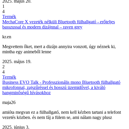
2025. május 20.
1
4
Termék
MechaCore X vezeték nélküli Bluetooth fülhallgató - erőteljes
basszussal és modern dizájnnal – raven grey
kr.en
Megvettem őket, mert a dizájn annyira vonzott, úgy néznek ki,
mintha egy animeből lenne
2025. május 19.
2
4
Termék
Business EVO Talk - Professzionális mono Bluetooth fülhallgató
mikrofonnal, zajszűréssel és hosszú üzemidővel, a kiváló
hangminőségű hívásokhoz
maja26
amióta megvan ez a fülhallgató, nem kell kézben tartani a telefont
vezetés közben. és nem fáj a fülem se, ami nálam nagy plusz
2025. június 3.