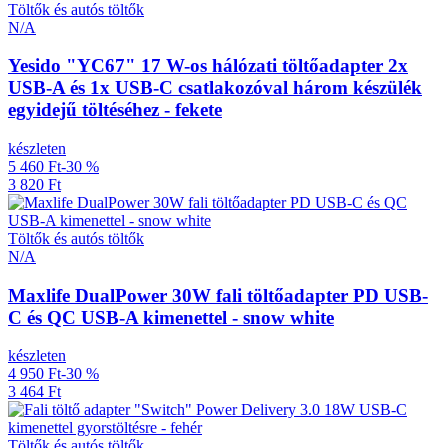
Töltők és autós töltők
N/A
Yesido "YC67" 17 W-os hálózati töltőadapter 2x
USB-A és 1x USB-C csatlakozóval három készülék
egyidejű töltéséhez - fekete
készleten
5 460 Ft
-30 %
3 820 Ft
Töltők és autós töltők
N/A
Maxlife DualPower 30W fali töltőadapter PD USB-
C és QC USB-A kimenettel - snow white
készleten
4 950 Ft
-30 %
3 464 Ft
Töltők és autós töltők