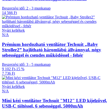
Beszerzési idő: 2 - 3 munkanap
14 566 Ft
Nyári kellékek
N/A
Prémium hordozható ventilátor Techsuit „Baby
Stroller2” hajlítható háromlábú állvánnyal, négy
sebességgel és csendes működéssel - fehér
Beszerzési idő: 3 - 5 munkanap
9 102 Ft
-15 %
7 736 Ft
Nyári kellékek
N/A
Mini kézi ventilátor Techsuit "M12" LED kijelzővel,
USB-C töltéssel, 6 sebességgel, 5000mAh