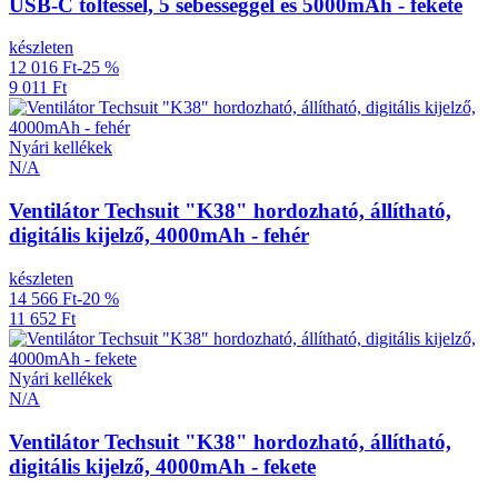
USB-C töltéssel, 5 sebességgel és 5000mAh - fekete
készleten
12 016 Ft
-25 %
9 011 Ft
Nyári kellékek
N/A
Ventilátor Techsuit "K38" hordozható, állítható,
digitális kijelző, 4000mAh - fehér
készleten
14 566 Ft
-20 %
11 652 Ft
Nyári kellékek
N/A
Ventilátor Techsuit "K38" hordozható, állítható,
digitális kijelző, 4000mAh - fekete