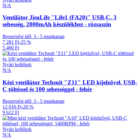
N/A
Ventilátor JisuLife "Life1 (FA20)" USB-C, 3
sebesség, 2000mAh készülékhez - rózsaszín
Beszerzési idő: 3 - 5 munkanap
7 281 Ft
-25 %
5 460 Ft
Nyári kellékek
N/A
Kézi ventilátor Techsuit "Z11" LED kijelzővel, USB-
C töltéssel és 100 sebességgel - fehér
Beszerzési idő: 3 - 5 munkanap
12 016 Ft
-20 %
9 612 Ft
Nyári kellékek
N/A