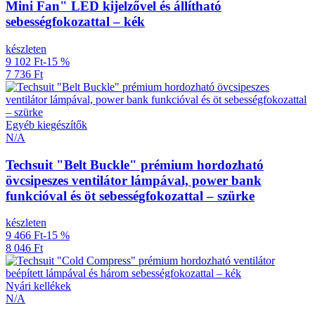
Mini Fan" LED kijelzővel és állítható
sebességfokozattal – kék
készleten
9 102 Ft
-15 %
7 736 Ft
Egyéb kiegészítők
N/A
Techsuit "Belt Buckle" prémium hordozható
övcsipeszes ventilátor lámpával, power bank
funkcióval és öt sebességfokozattal – szürke
készleten
9 466 Ft
-15 %
8 046 Ft
Nyári kellékek
N/A