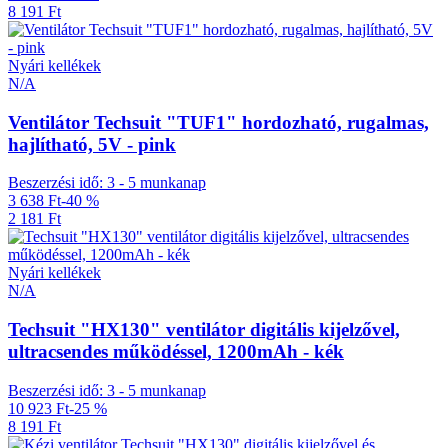
8 191 Ft
Nyári kellékek
N/A
Ventilátor Techsuit "TUF1" hordozható, rugalmas,
hajlítható, 5V - pink
Beszerzési idő: 3 - 5 munkanap
3 638 Ft
-40 %
2 181 Ft
Nyári kellékek
N/A
Techsuit "HX130" ventilátor digitális kijelzővel,
ultracsendes működéssel, 1200mAh - kék
Beszerzési idő: 3 - 5 munkanap
10 923 Ft
-25 %
8 191 Ft