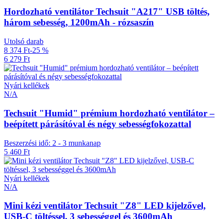
Hordozható ventilátor Techsuit "A217" USB töltés,
három sebesség, 1200mAh - rózsaszín
Utolsó darab
8 374 Ft
-25 %
6 279 Ft
Nyári kellékek
N/A
Techsuit "Humid" prémium hordozható ventilátor –
beépített párásítóval és négy sebességfokozattal
Beszerzési idő: 2 - 3 munkanap
5 460 Ft
Nyári kellékek
N/A
Mini kézi ventilátor Techsuit "Z8" LED kijelzővel,
USB-C töltéssel, 3 sebességgel és 3600mAh