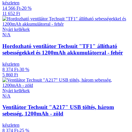
készleten
14 566 Ft
-20 %
11 652 Ft
Nyári kellékek
N/A
Hordozható ventilátor Techsuit "TF1" állítható
sebességekkel és 1200mAh akkumulátorral - fehér
készleten
8 374 Ft
-30 %
5 860 Ft
Nyári kellékek
N/A
Ventilátor Techsuit "A217" USB töltés, három
sebesség, 1200mAh - zöld
készleten
8 374 Ft
-25 %