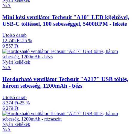
Nyári kellékek
N/A
Mini kézi ventilátor Techsuit "A10" LED kijelzővel,
USB-C töltéssel, 100 sebességgel, 5400RPM - fekete
Utolsó darab
12 745 Ft
-25 %
9 557 Ft
Nyári kellékek
N/A
Hordozható ventilátor Techsuit "A217" USB töltés,
három sebesség, 1200mAh - bézs
Utolsó darab
8 374 Ft
-25 %
6 279 Ft
Nyári kellékek
N/A