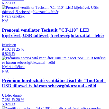
6 279 Ft
Nyári kellékek
N/A
Prenosni ventilator Techsuit "CT-110" LED
kijelzővel, USB töltéssel, 5 sebességfokozattal - fehér
készleten
9 102 Ft
-25 %
6 826 Ft
Nyári kellékek
N/A
Prémium hordozható ventilátor JisuLife "TooCool"
USB töltéssel és három sebességfokozattal - zöld
Utolsó darab
7 281 Ft
-20 %
5 824 Ft