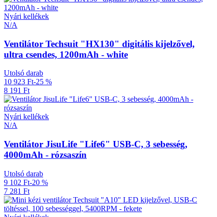
Nyári kellékek
N/A
Ventilátor Techsuit "HX130" digitális kijelzővel,
ultra csendes, 1200mAh - white
Utolsó darab
10 923 Ft
-25 %
8 191 Ft
Nyári kellékek
N/A
Ventilátor JisuLife "Life6" USB-C, 3 sebesség,
4000mAh - rózsaszín
Utolsó darab
9 102 Ft
-20 %
7 281 Ft