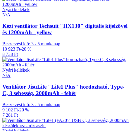
Nyári kellékek
N/A
Kézi ventilátor Techsuit "HX130" digitális kijelzővel
és 1200mAh - yellow
Beszerzési idő: 3 - 5 munkanap
10 923 Ft
-20 %
8 738 Ft
Nyári kellékek
N/A
Ventilátor JisuLife "Life1 Plus" hordozható, Type-
C, 3 sebesség, 2000mAh - fehér
Beszerzési idő: 3 - 5 munkanap
9 102 Ft
-20 %
7 281 Ft
Nyári kellékek