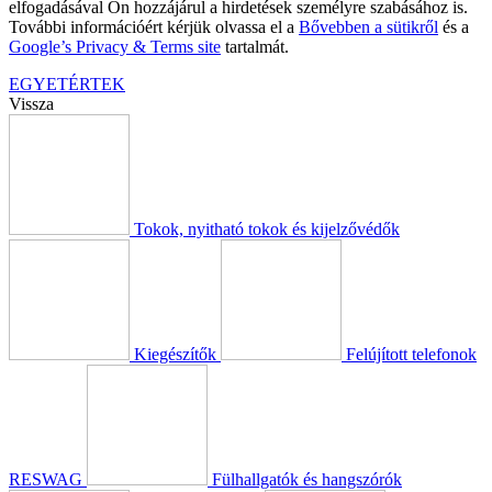
elfogadásával Ön hozzájárul a hirdetések személyre szabásához is.
További információért kérjük olvassa el a
Bővebben a sütikről
és a
Google’s Privacy & Terms site
tartalmát.
EGYETÉRTEK
Vissza
Tokok, nyitható tokok és kijelzővédők
Kiegészítők
Felújított telefonok
RESWAG
Fülhallgatók és hangszórók