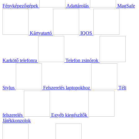
Fényképezőgépek
Adattárolás
MagSafe
Kártyatartó
IQOS
Karkötő telefonra
Telefon zsinórok
Stylus
Felszerelés laptopokhoz
Téli
felszerelés
Egyéb kiegészítők
Játékkonzolok