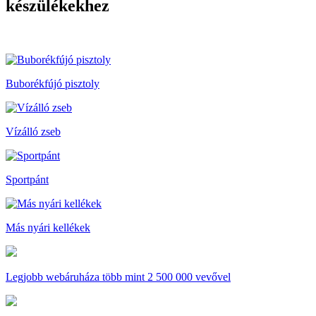
készülékekhez
Buborékfújó pisztoly
Vízálló zseb
Sportpánt
Más nyári kellékek
Legjobb webáruháza
több mint 2 500 000 vevővel