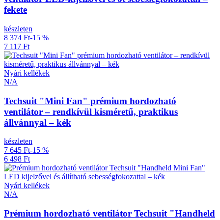
fekete
készleten
8 374 Ft
-15 %
7 117 Ft
Nyári kellékek
N/A
Techsuit "Mini Fan" prémium hordozható
ventilátor – rendkívül kisméretű, praktikus
állvánnyal – kék
készleten
7 645 Ft
-15 %
6 498 Ft
Nyári kellékek
N/A
Prémium hordozható ventilátor Techsuit "Handheld