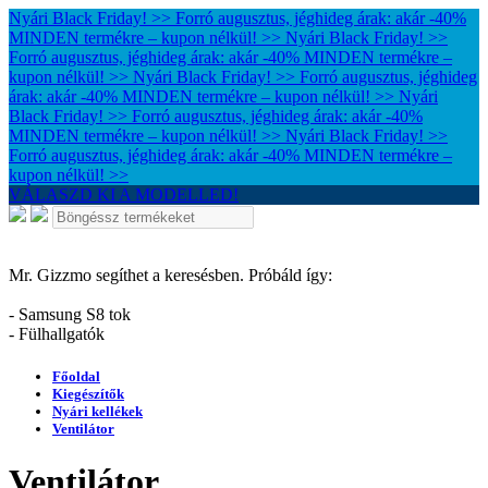
Nyári Black Friday! >> Forró augusztus, jéghideg árak: akár -40%
MINDEN termékre – kupon nélkül! >>
Nyári Black Friday! >>
Forró augusztus, jéghideg árak: akár -40% MINDEN termékre –
kupon nélkül! >>
Nyári Black Friday! >> Forró augusztus, jéghideg
árak: akár -40% MINDEN termékre – kupon nélkül! >>
Nyári
Black Friday! >> Forró augusztus, jéghideg árak: akár -40%
MINDEN termékre – kupon nélkül! >>
Nyári Black Friday! >>
Forró augusztus, jéghideg árak: akár -40% MINDEN termékre –
kupon nélkül! >>
VÁLASZD KI A MODELLED!
Mr. Gizzmo segíthet a keresésben. Próbáld így:
- Samsung S8 tok
- Fülhallgatók
Főoldal
Kiegészítők
Nyári kellékek
Ventilátor
Ventilátor