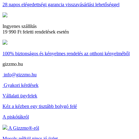
28 napos
elégedettségi garancia visszavásárlási lehetőséggel
Ingyenes szállítás
19 990 Ft feletti rendelések esetén
100% biztonságos és kényelmes rendelés
az otthoni kényelméből
gizzmo.hu
info@gizzmo.hu
Gyakori kérdések
Vállalati ügyfelek
Kéz a kézben egy tisztább bolygó felé
A piskótákról
A Gizzmo®-ról
Mosoly nélkül nincs jó üzlet