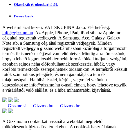
Okosórák és okoskarkötők
Power bank
A webáruházat kezeli:
VAL SKUPINA d.o.o.
Elérhetőség:
info@gizzmo.hu
. Az Apple, iPhone, iPad, iPod stb. az Apple Inc.
cég által regisztrált védjegyek. A Samsung, Ace, Galaxy, Galaxy
Note stb. a Samsung cég által regisztrált védjegyek. Minden
regisztrált védjegy a gizzmo webáruházban kizárólag a forgalmazott
termék felismerése céljával van feltüntetve. Mindig arra törekszünk,
hogy a lehető legpontosabb termékinformációkkal tudjunk szolgálni,
azonban sajnos néha előfordulhatnak szerkesztési hibák, vagy
korábbi termékfotók szerepelhetnek oldalunkon. A termékről készült
fotók szimbolikus jellegűek, és nem garantálják a termék
tulajdonságait. Ha hibát észlel, kérjük, vegye fel velünk a
kapcsolatot az
info@gizzmo.hu
e-mail címen, hogy lehetővé tegyük
a vásárlástól való elállást, és a hiba mihamarabbi kijavítását.
Gizzmo.si
Gizzmo.hu
Gizzmo.hr
A Gizzmo.hu cookie-kat használ a weboldal megfelelő
működésének biztosítása érdekében. A cookie-k használatának