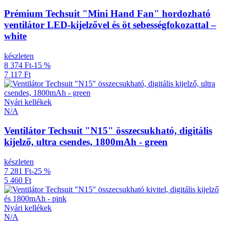
Prémium Techsuit "Mini Hand Fan" hordozható
ventilátor LED-kijelzővel és öt sebességfokozattal –
white
készleten
8 374 Ft
-15 %
7 117 Ft
Nyári kellékek
N/A
Ventilátor Techsuit "N15" összecsukható, digitális
kijelző, ultra csendes, 1800mAh - green
készleten
7 281 Ft
-25 %
5 460 Ft
Nyári kellékek
N/A