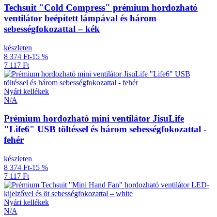
Techsuit "Cold Compress" prémium hordozható
ventilátor beépített lámpával és három
sebességfokozattal – kék
készleten
8 374 Ft
-15 %
7 117 Ft
Nyári kellékek
N/A
Prémium hordozható mini ventilátor JisuLife
"Life6" USB töltéssel és három sebességfokozattal -
fehér
készleten
8 374 Ft
-15 %
7 117 Ft
Nyári kellékek
N/A