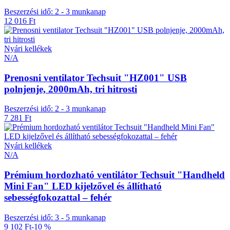
Beszerzési idő: 2 - 3 munkanap
12 016 Ft
Nyári kellékek
N/A
Prenosni ventilator Techsuit "HZ001" USB
polnjenje, 2000mAh, tri hitrosti
Beszerzési idő: 2 - 3 munkanap
7 281 Ft
Nyári kellékek
N/A
Prémium hordozható ventilátor Techsuit "Handheld
Mini Fan" LED kijelzővel és állítható
sebességfokozattal – fehér
Beszerzési idő: 3 - 5 munkanap
9 102 Ft
-10 %