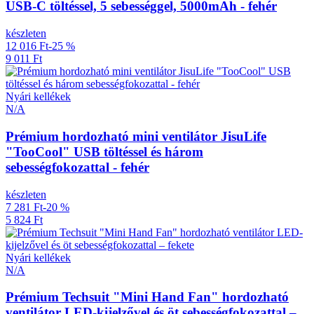
USB-C töltéssel, 5 sebességgel, 5000mAh - fehér
készleten
12 016 Ft
-25 %
9 011 Ft
Nyári kellékek
N/A
Prémium hordozható mini ventilátor JisuLife
"TooCool" USB töltéssel és három
sebességfokozattal - fehér
készleten
7 281 Ft
-20 %
5 824 Ft
Nyári kellékek
N/A
Prémium Techsuit "Mini Hand Fan" hordozható
ventilátor LED-kijelzővel és öt sebességfokozattal –