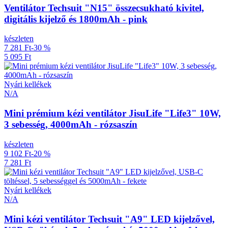
Ventilátor Techsuit "N15" összecsukható kivitel,
digitális kijelző és 1800mAh - pink
készleten
7 281 Ft
-30 %
5 095 Ft
Nyári kellékek
N/A
Mini prémium kézi ventilátor JisuLife "Life3" 10W,
3 sebesség, 4000mAh - rózsaszín
készleten
9 102 Ft
-20 %
7 281 Ft
Nyári kellékek
N/A
Mini kézi ventilátor Techsuit "A9" LED kijelzővel,