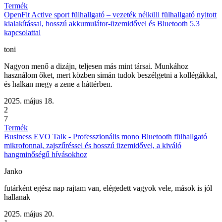
Termék
OpenFit Active sport fülhallgató – vezeték nélküli fülhallgató nyitott
kialakítással, hosszú akkumulátor-üzemidővel és Bluetooth 5.3
kapcsolattal
toni
Nagyon menő a dizájn, teljesen más mint társai. Munkához
használom őket, mert közben simán tudok beszélgetni a kollégákkal,
és halkan megy a zene a háttérben.
2025. május 18.
2
7
Termék
Business EVO Talk - Professzionális mono Bluetooth fülhallgató
mikrofonnal, zajszűréssel és hosszú üzemidővel, a kiváló
hangminőségű hívásokhoz
Janko
futárként egész nap rajtam van, elégedett vagyok vele, mások is jól
hallanak
2025. május 20.