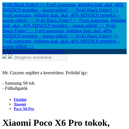
Nyári Black Friday! >> Forró augusztus, jéghideg árak: akár -40%
MINDEN termékre – kupon nélkül! >>
Nyári Black Friday! >>
Forró augusztus, jéghideg árak: akár -40% MINDEN termékre –
kupon nélkül! >>
Nyári Black Friday! >> Forró augusztus, jéghideg
árak: akár -40% MINDEN termékre – kupon nélkül! >>
Nyári
Black Friday! >> Forró augusztus, jéghideg árak: akár -40%
MINDEN termékre – kupon nélkül! >>
Nyári Black Friday! >>
Forró augusztus, jéghideg árak: akár -40% MINDEN termékre –
kupon nélkül! >>
VÁLASZD KI A MODELLED!
Mr. Gizzmo segíthet a keresésben. Próbáld így:
- Samsung S8 tok
- Fülhallgatók
Főoldal
Xiaomi
Poco X6 Pro
Xiaomi Poco X6 Pro tokok,