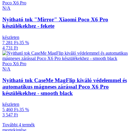
Poco X6 Pro
N/A
Nyitható tok "Mirror" Xiaomi Poco X6 Pro
készülékekhez - fekete
készleten
7 281 Ft
-35 %
4 731 Ft
Poco X6 Pro
N/A
Nyitható tok CaseMe MagFlip kiváló védelemmel és
automatikus mágneses zárással Poco X6 Pro
készülékekhez - smooth black
készleten
5 460 Ft
-35 %
3 547 Ft
További 4 termék
megtekintése