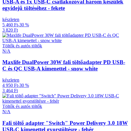
USB-A és 1x USB-C csatlakozóval három készülék
egyidejű töltéséhez - fekete
készleten
5 460 Ft
-30 %
3 820 Ft
Töltők és autós töltők
N/A
Maxlife DualPower 30W fali töltőadapter PD USB-
C és QC USB-A kimenettel - snow white
készleten
4 950 Ft
-30 %
3 464 Ft
Töltők és autós töltők
N/A
Fali töltő adapter "Switch" Power Delivery 3.0 18W
USB-C kimenettel gyorstöltésre - fehér