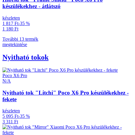
készülékekhez - átlátszó
készleten
1 817 Ft
-35 %
1 180 Ft
További 13 termék
megtekintése
Nyitható tokok
Poco X6 Pro
N/A
Nyitható tok "Litchi" Poco X6 Pro készülékekhez -
fekete
készleten
5 095 Ft
-35 %
3 311 Ft