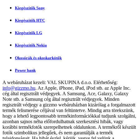
Kiegészítők Sony
Kiegészítők HTC
Kiegészítők LG
Kiegészítők Nokia
Okosórák és okoskarkötők
Power bank
A webáruházat kezeli:
VAL SKUPINA d.o.o.
Elérhetőség:
info@gizzmo.hu
. Az Apple, iPhone, iPad, iPod stb. az Apple Inc.
cég által regisztrált védjegyek. A Samsung, Ace, Galaxy, Galaxy
Note stb. a Samsung cég által regisztrált védjegyek. Minden
regisztrált védjegy a gizzmo webáruházban kizárólag a forgalmazott
termék felismerése céljával van feltüntetve. Mindig arra törekszünk,
hogy a lehető legpontosabb termékinformációkkal tudjunk szolgálni,
azonban sajnos néha előfordulhatnak szerkesztési hibák, vagy
korábbi termékfotók szerepelhetnek oldalunkon. A termékről készült
fotók szimbolikus jellegűek, és nem garantálják a termék
tulajdonságait. Ha hibát észlel, kérjük, vegye fel velünk a