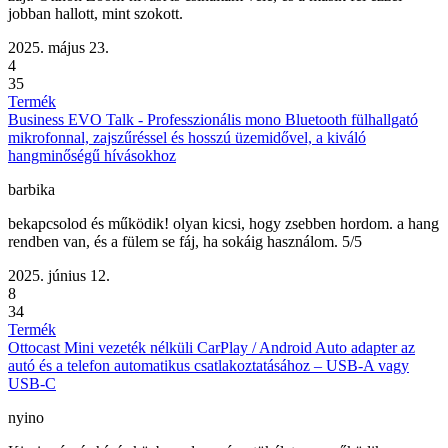
jobban hallott, mint szokott.
2025. május 23.
4
35
Termék
Business EVO Talk - Professzionális mono Bluetooth fülhallgató
mikrofonnal, zajszűréssel és hosszú üzemidővel, a kiváló
hangminőségű hívásokhoz
barbika
bekapcsolod és működik! olyan kicsi, hogy zsebben hordom. a hang
rendben van, és a fülem se fáj, ha sokáig használom. 5/5
2025. június 12.
8
34
Termék
Ottocast Mini vezeték nélküli CarPlay / Android Auto adapter az
autó és a telefon automatikus csatlakoztatásához – USB-A vagy
USB-C
nyino