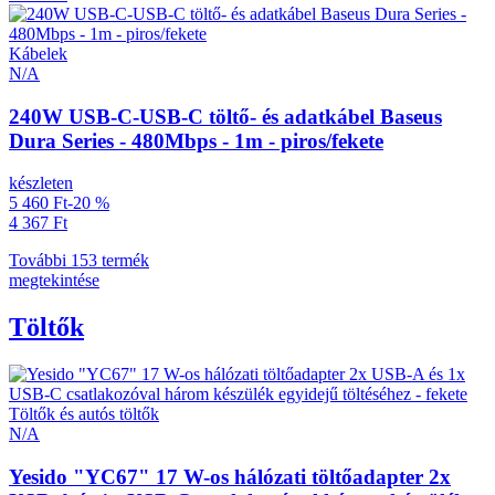
Kábelek
N/A
240W USB-C-USB-C töltő- és adatkábel Baseus
Dura Series - 480Mbps - 1m - piros/fekete
készleten
5 460 Ft
-20 %
4 367 Ft
További 153 termék
megtekintése
Töltők
Töltők és autós töltők
N/A
Yesido "YC67" 17 W-os hálózati töltőadapter 2x