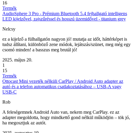
16
Termék
AudioSphere 3 Pro - Prémium Bluetooth 5.4 fejhallgató intelligens
LED kijelzővel, zajszűréssel és hosszú üzemidővel - titanium grey
Nelcsy
ez a kijelző a fülhallgatón nagyon jó! mutatja az időt, háttérképet is
tudsz állítani, különböző zene módok, lejátszás/szünet, meg még egy
csomó minden! a basszus meg brutál jó!
2025. május 20.
1
15
Termék
Ottocast Mini vezeték nélküli CarPlay / Android Auto adapter az
autó és a telefon automatikus csatlakoztatásához – USB-A vagy
USB-C
Rob
A feleségemnek Android Auto van, nekem meg CarPlay. ez az
adapter megoldotta, hogy mindkettő gond nélkül működjön – tök jó,
ha megosztjuk az autót.
2025. augusztus 19.