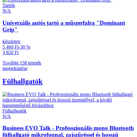
Tartók
N/A
Univerzális autós tartó a műszerfalra "Dominant
Grip"
készleten
5 460 Ft
-30 %
3 820 Ft
További 158 termék
megtekintése
Fülhallgatók
Fülhallgatók
N/A
Business EVO Talk - Professzionális mono Bluetooth
fülhallgató mikrofonnal, zajszűréssel és hosszú