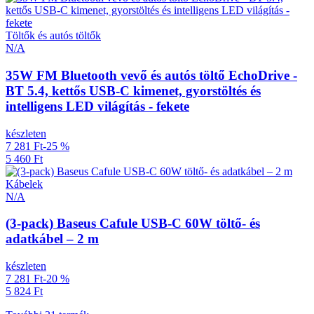
Töltők és autós töltők
N/A
35W FM Bluetooth vevő és autós töltő EchoDrive -
BT 5.4, kettős USB-C kimenet, gyorstöltés és
intelligens LED világítás - fekete
készleten
7 281 Ft
-25 %
5 460 Ft
Kábelek
N/A
(3-pack) Baseus Cafule USB-C 60W töltő- és
adatkábel – 2 m
készleten
7 281 Ft
-20 %
5 824 Ft