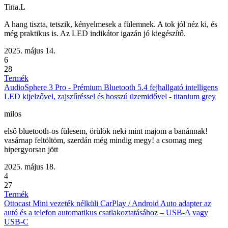
Tina.L
A hang tiszta, tetszik, kényelmesek a fülemnek. A tok jól néz ki, és
még praktikus is. Az LED indikátor igazán jó kiegészítő.
2025. május 14.
6
28
Termék
AudioSphere 3 Pro - Prémium Bluetooth 5.4 fejhallgató intelligens
LED kijelzővel, zajszűréssel és hosszú üzemidővel - titanium grey
milos
első bluetooth-os fülesem, örülök neki mint majom a banánnak!
vasárnap feltöltöm, szerdán még mindig megy! a csomag meg
hipergyorsan jött
2025. május 18.
4
27
Termék
Ottocast Mini vezeték nélküli CarPlay / Android Auto adapter az
autó és a telefon automatikus csatlakoztatásához – USB-A vagy
USB-C