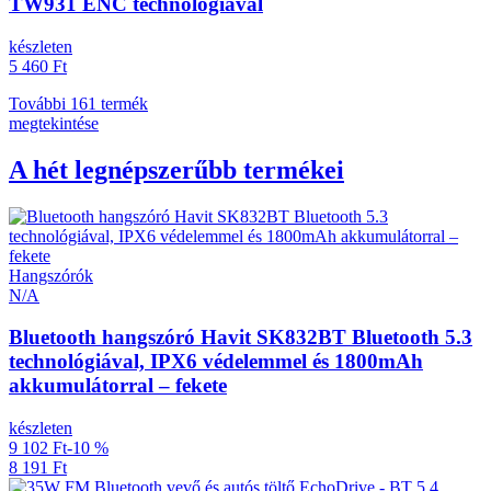
TW931 ENC technológiával
készleten
5 460 Ft
További 161 termék
megtekintése
A hét legnépszerűbb termékei
Hangszórók
N/A
Bluetooth hangszóró Havit SK832BT Bluetooth 5.3
technológiával, IPX6 védelemmel és 1800mAh
akkumulátorral – fekete
készleten
9 102 Ft
-10 %
8 191 Ft