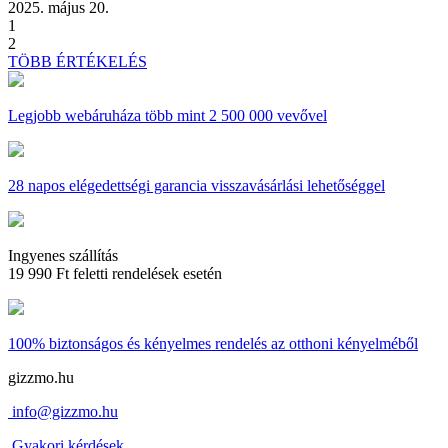
2025. május 20.
1
2
TÖBB ÉRTÉKELÉS
Legjobb webáruháza
több mint 2 500 000 vevővel
28 napos
elégedettségi garancia visszavásárlási lehetőséggel
Ingyenes szállítás
19 990 Ft feletti rendelések esetén
100% biztonságos és kényelmes rendelés
az otthoni kényelméből
gizzmo.hu
info@gizzmo.hu
Gyakori kérdések