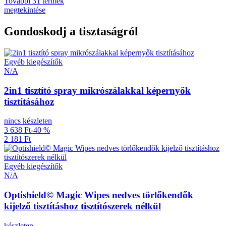
További 31 termék
megtekintése
Gondoskodj a tisztaságról
Egyéb kiegészítők
N/A
2in1 tisztító spray mikrószálakkal képernyők
tisztításához
nincs készleten
3 638 Ft
-40 %
2 181 Ft
Egyéb kiegészítők
N/A
Optishield© Magic Wipes nedves törlőkendők
kijelző tisztításhoz tisztítószerek nélkül
készleten