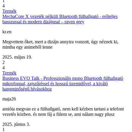
1
4
Termék
MechaCore X vezeték nélküli Bluetooth fülhallgató - erőteljes
basszussal és modern dizájnnal – raven grey
kr.en
Megvettem őket, mert a dizájn annyira vonzott, úgy néznek ki,
mintha egy animeből lenne
2025. május 19.
2
4
Termék
Business EVO Talk - Professzionális mono Bluetooth fülhallgató
mikrofonnal, zajszűréssel és hosszú üzemidővel, a kiváló
hangminőségű hívásokhoz
maja26
amióta megvan ez a fülhallgató, nem kell kézben tartani a telefont
vezetés közben. és nem fáj a fülem se, ami nálam nagy plusz
2025. június 3.
1