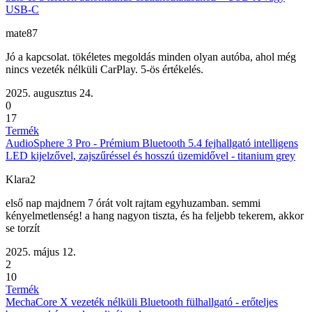
USB-C
mate87
Jó a kapcsolat. tökéletes megoldás minden olyan autóba, ahol még
nincs vezeték nélküli CarPlay. 5-ös értékelés.
2025. augusztus 24.
0
17
Termék
AudioSphere 3 Pro - Prémium Bluetooth 5.4 fejhallgató intelligens
LED kijelzővel, zajszűréssel és hosszú üzemidővel - titanium grey
Klara2
első nap majdnem 7 órát volt rajtam egyhuzamban. semmi
kényelmetlenség! a hang nagyon tiszta, és ha feljebb tekerem, akkor
se torzít
2025. május 12.
2
10
Termék
MechaCore X vezeték nélküli Bluetooth fülhallgató - erőteljes