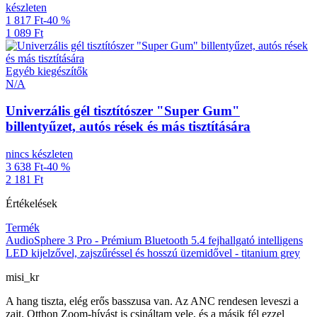
készleten
1 817 Ft
-40 %
1 089 Ft
Egyéb kiegészítők
N/A
Univerzális gél tisztítószer "Super Gum"
billentyűzet, autós rések és más tisztítására
nincs készleten
3 638 Ft
-40 %
2 181 Ft
Értékelések
Termék
AudioSphere 3 Pro - Prémium Bluetooth 5.4 fejhallgató intelligens
LED kijelzővel, zajszűréssel és hosszú üzemidővel - titanium grey
misi_kr
A hang tiszta, elég erős basszusa van. Az ANC rendesen leveszi a
zajt. Otthon Zoom-hívást is csináltam vele, és a másik fél ezzel