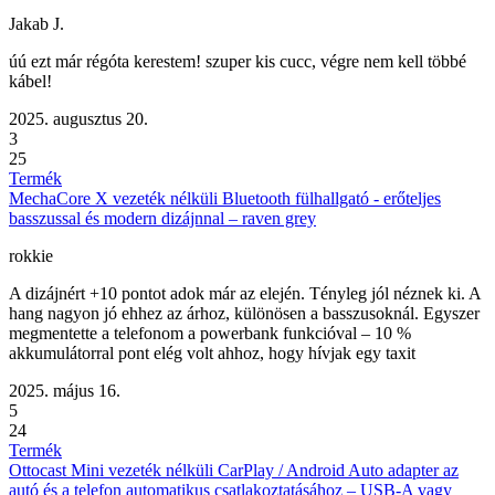
Jakab J.
úú ezt már régóta kerestem! szuper kis cucc, végre nem kell többé
kábel!
2025. augusztus 20.
3
25
Termék
MechaCore X vezeték nélküli Bluetooth fülhallgató - erőteljes
basszussal és modern dizájnnal – raven grey
rokkie
A dizájnért +10 pontot adok már az elején. Tényleg jól néznek ki. A
hang nagyon jó ehhez az árhoz, különösen a basszusoknál. Egyszer
megmentette a telefonom a powerbank funkcióval – 10 %
akkumulátorral pont elég volt ahhoz, hogy hívjak egy taxit
2025. május 16.
5
24
Termék
Ottocast Mini vezeték nélküli CarPlay / Android Auto adapter az
autó és a telefon automatikus csatlakoztatásához – USB-A vagy