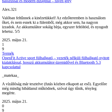
basszussal és modern dizájnnal – raven grey
Alex.321
Valóban feltűnnek a kinézetükkel! Az edzőteremben is használom
őket, és nem esnek ki a fülemből, még akkor sem, ha nagyon
izzadok. Az akkumulátor sokáig bírja, egyszer feltöltöd, és nyugodt
lehetsz. 5/5
2025. május 21.
1
9
Termék
OpenFit Active sport fülhallgató – vezeték nélküli fülhallgató nyitott
kialakítással, hosszú akkumulátor-üzemidővel és Bluetooth 5.3
kapcsolattal
_matekaa_
A vízállóság már tesztelve (futás közben elkapott az eső). Egyelőre
még mindig hibátlanul működnek, szóval úgy tűnik, tényleg
megérte.
2025. május 21.
0
9