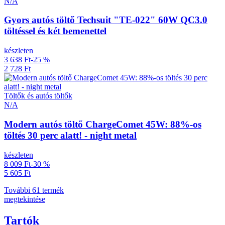
N/A
Gyors autós töltő Techsuit "TE-022" 60W QC3.0
töltéssel és két bemenettel
készleten
3 638 Ft
-25 %
2 728 Ft
Töltők és autós töltők
N/A
Modern autós töltő ChargeComet 45W: 88%-os
töltés 30 perc alatt! - night metal
készleten
8 009 Ft
-30 %
5 605 Ft
További 61 termék
megtekintése
Tartók