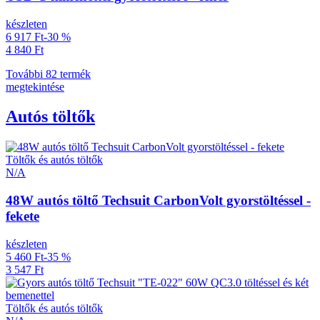
készleten
6 917 Ft
-30 %
4 840 Ft
További 82 termék
megtekintése
Autós töltők
Töltők és autós töltők
N/A
48W autós töltő Techsuit CarbonVolt gyorstöltéssel -
fekete
készleten
5 460 Ft
-35 %
3 547 Ft
Töltők és autós töltők