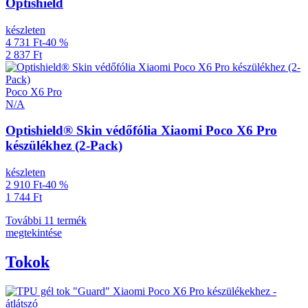
Optishield
készleten
4 731 Ft
-40 %
2 837 Ft
Poco X6 Pro
N/A
Optishield® Skin védőfólia Xiaomi Poco X6 Pro
készülékhez (2-Pack)
készleten
2 910 Ft
-40 %
1 744 Ft
További 11 termék
megtekintése
Tokok