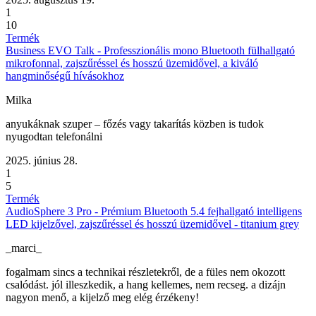
1
10
Termék
Business EVO Talk - Professzionális mono Bluetooth fülhallgató
mikrofonnal, zajszűréssel és hosszú üzemidővel, a kiváló
hangminőségű hívásokhoz
Milka
anyukáknak szuper – főzés vagy takarítás közben is tudok
nyugodtan telefonálni
2025. június 28.
1
5
Termék
AudioSphere 3 Pro - Prémium Bluetooth 5.4 fejhallgató intelligens
LED kijelzővel, zajszűréssel és hosszú üzemidővel - titanium grey
_marci_
fogalmam sincs a technikai részletekről, de a füles nem okozott
csalódást. jól illeszkedik, a hang kellemes, nem recseg. a dizájn
nagyon menő, a kijelző meg elég érzékeny!