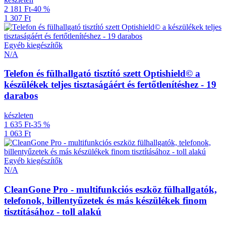
2 181 Ft
-40 %
1 307 Ft
Egyéb kiegészítők
N/A
Telefon és fülhallgató tisztító szett Optishield© a
készülékek teljes tisztaságáért és fertőtlenítéshez - 19
darabos
készleten
1 635 Ft
-35 %
1 063 Ft
Egyéb kiegészítők
N/A
CleanGone Pro - multifunkciós eszköz fülhallgatók,
telefonok, billentyűzetek és más készülékek finom
tisztításához - toll alakú