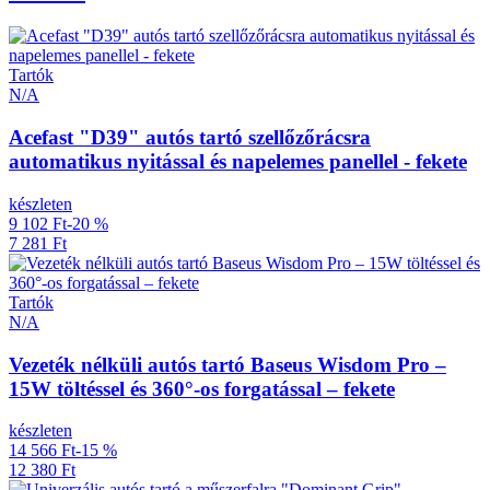
Tartók
N/A
Acefast "D39" autós tartó szellőzőrácsra
automatikus nyitással és napelemes panellel - fekete
készleten
9 102 Ft
-20 %
7 281 Ft
Tartók
N/A
Vezeték nélküli autós tartó Baseus Wisdom Pro –
15W töltéssel és 360°-os forgatással – fekete
készleten
14 566 Ft
-15 %
12 380 Ft