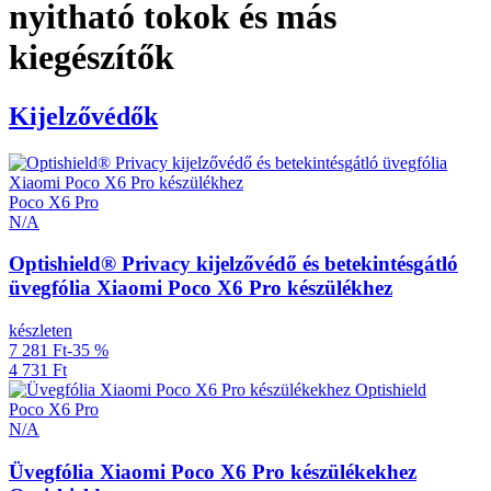
nyitható tokok és más
kiegészítők
Kijelzővédők
Poco X6 Pro
N/A
Optishield® Privacy kijelzővédő és betekintésgátló
üvegfólia Xiaomi Poco X6 Pro készülékhez
készleten
7 281 Ft
-35 %
4 731 Ft
Poco X6 Pro
N/A
Üvegfólia Xiaomi Poco X6 Pro készülékekhez