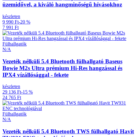
üzemidővel, a kiváló hangminőségű hívásokhoz
készleten
9 990 Ft
-20 %
7 991 Ft
Fülhallgatók
N/A
Vezeték nélküli 5.4 Bluetooth fülhallgató Baseus
Bowie M2s Ultra prémium Hi-Res hangzással és
IPX4 vízállósággal - fekete
készleten
29 136 Ft
-15 %
24 765 Ft
Fülhallgatók
N/A
Vezeték nélküli 5.4 Bluetooth TWS fülhallgató Havit