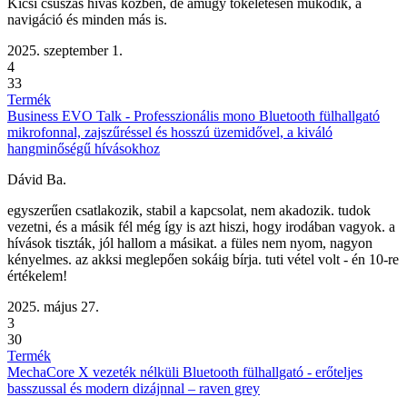
Kicsi csúszás hívás közben, de amúgy tökéletesen működik, a
navigáció és minden más is.
2025. szeptember 1.
4
33
Termék
Business EVO Talk - Professzionális mono Bluetooth fülhallgató
mikrofonnal, zajszűréssel és hosszú üzemidővel, a kiváló
hangminőségű hívásokhoz
Dávid Ba.
egyszerűen csatlakozik, stabil a kapcsolat, nem akadozik. tudok
vezetni, és a másik fél még így is azt hiszi, hogy irodában vagyok. a
hívások tiszták, jól hallom a másikat. a füles nem nyom, nagyon
kényelmes. az akksi meglepően sokáig bírja. tuti vétel volt - én 10-re
értékelem!
2025. május 27.
3
30
Termék
MechaCore X vezeték nélküli Bluetooth fülhallgató - erőteljes
basszussal és modern dizájnnal – raven grey