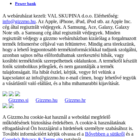
Power bank
A webáruházat kezeli:
VAL SKUPINA d.o.o.
Elérhetőség:
info@gizzmo.hu
. Az Apple, iPhone, iPad, iPod stb. az Apple Inc.
cég által regisztrált védjegyek. A Samsung, Ace, Galaxy, Galaxy
Note stb. a Samsung cég által regisztrált védjegyek. Minden
regisztrált védjegy a gizzmo webáruházban kizárólag a forgalmazott
termék felismerése céljával van feltüntetve. Mindig arra törekszünk,
hogy a lehető legpontosabb termékinformációkkal tudjunk szolgálni,
azonban sajnos néha előfordulhatnak szerkesztési hibák, vagy
korábbi termékfotók szerepelhetnek oldalunkon. A termékről készült
fotók szimbolikus jellegűek, és nem garantálják a termék
tulajdonságait. Ha hibát észlel, kérjük, vegye fel velünk a
kapcsolatot az
info@gizzmo.hu
e-mail címen, hogy lehetővé tegyük
a vásárlástól való elállást, és a hiba mihamarabbi kijavítását.
Gizzmo.si
Gizzmo.hu
Gizzmo.hr
A Gizzmo.hu cookie-kat használ a weboldal megfelelő
működésének biztosítása érdekében. A cookie-k használatának
elfogadásával Ön hozzájárul a hirdetések személyre szabásához is.
További információért kérjük olvassa el a
Bővebben a sütikről
és a
Google’s Privacy & Terms site
tartalmát.