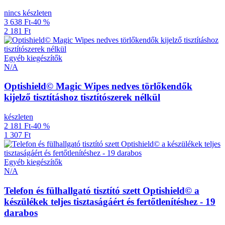
nincs készleten
3 638 Ft
-40 %
2 181 Ft
Egyéb kiegészítők
N/A
Optishield© Magic Wipes nedves törlőkendők
kijelző tisztításhoz tisztítószerek nélkül
készleten
2 181 Ft
-40 %
1 307 Ft
Egyéb kiegészítők
N/A
Telefon és fülhallgató tisztító szett Optishield© a
készülékek teljes tisztaságáért és fertőtlenítéshez - 19
darabos