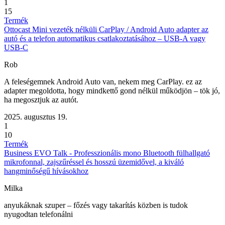
1
15
Termék
Ottocast Mini vezeték nélküli CarPlay / Android Auto adapter az
autó és a telefon automatikus csatlakoztatásához – USB-A vagy
USB-C
Rob
A feleségemnek Android Auto van, nekem meg CarPlay. ez az
adapter megoldotta, hogy mindkettő gond nélkül működjön – tök jó,
ha megosztjuk az autót.
2025. augusztus 19.
1
10
Termék
Business EVO Talk - Professzionális mono Bluetooth fülhallgató
mikrofonnal, zajszűréssel és hosszú üzemidővel, a kiváló
hangminőségű hívásokhoz
Milka
anyukáknak szuper – főzés vagy takarítás közben is tudok
nyugodtan telefonálni