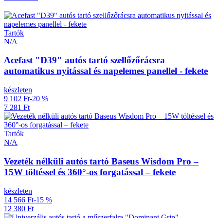
Tartók
N/A
Acefast "D39" autós tartó szellőzőrácsra
automatikus nyitással és napelemes panellel - fekete
készleten
9 102 Ft
-20 %
7 281 Ft
Tartók
N/A
Vezeték nélküli autós tartó Baseus Wisdom Pro –
15W töltéssel és 360°-os forgatással – fekete
készleten
14 566 Ft
-15 %
12 380 Ft