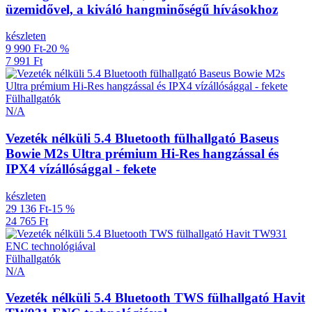
üzemidővel, a kiváló hangminőségű hívásokhoz
készleten
9 990 Ft
-20 %
7 991 Ft
Fülhallgatók
N/A
Vezeték nélküli 5.4 Bluetooth fülhallgató Baseus
Bowie M2s Ultra prémium Hi-Res hangzással és
IPX4 vízállósággal - fekete
készleten
29 136 Ft
-15 %
24 765 Ft
Fülhallgatók
N/A
Vezeték nélküli 5.4 Bluetooth TWS fülhallgató Havit