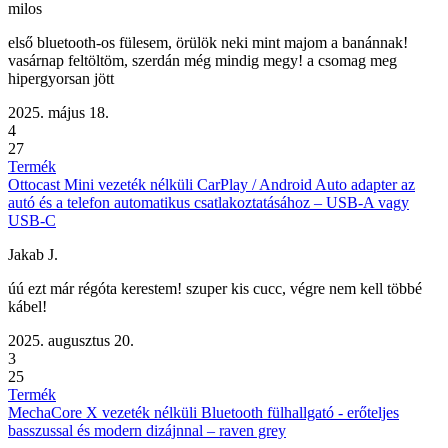
milos
első bluetooth-os fülesem, örülök neki mint majom a banánnak!
vasárnap feltöltöm, szerdán még mindig megy! a csomag meg
hipergyorsan jött
2025. május 18.
4
27
Termék
Ottocast Mini vezeték nélküli CarPlay / Android Auto adapter az
autó és a telefon automatikus csatlakoztatásához – USB-A vagy
USB-C
Jakab J.
úú ezt már régóta kerestem! szuper kis cucc, végre nem kell többé
kábel!
2025. augusztus 20.
3
25
Termék
MechaCore X vezeték nélküli Bluetooth fülhallgató - erőteljes
basszussal és modern dizájnnal – raven grey