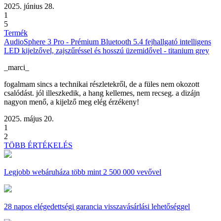
2025. június 28.
1
5
Termék
AudioSphere 3 Pro - Prémium Bluetooth 5.4 fejhallgató intelligens
LED kijelzővel, zajszűréssel és hosszú üzemidővel - titanium grey
_marci_
fogalmam sincs a technikai részletekről, de a füles nem okozott
csalódást. jól illeszkedik, a hang kellemes, nem recseg. a dizájn
nagyon menő, a kijelző meg elég érzékeny!
2025. május 20.
1
2
TÖBB ÉRTÉKELÉS
Legjobb webáruháza
több mint 2 500 000 vevővel
28 napos
elégedettségi garancia visszavásárlási lehetőséggel