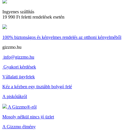
Ingyenes szállítás
19 990 Ft feletti rendelések esetén
100% biztonságos és kényelmes rendelés
az otthoni kényelméből
gizzmo.hu
info@gizzmo.hu
Gyakori kérdések
Vállalati ügyfelek
Kéz a kézben egy tisztább bolygó felé
A piskótákról
A Gizzmo®-ról
Mosoly nélkül nincs jó üzlet
A Gizzmo élmény