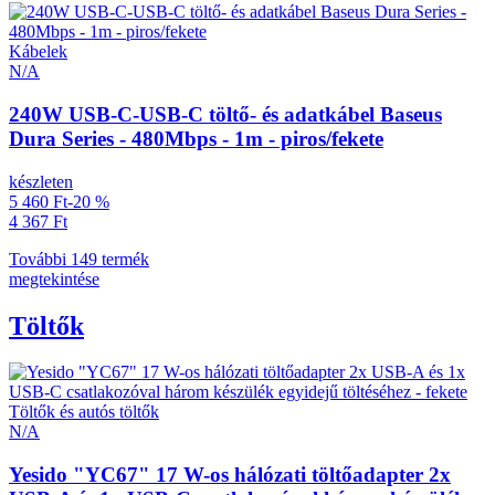
Kábelek
N/A
240W USB-C-USB-C töltő- és adatkábel Baseus
Dura Series - 480Mbps - 1m - piros/fekete
készleten
5 460 Ft
-20 %
4 367 Ft
További 149 termék
megtekintése
Töltők
Töltők és autós töltők
N/A
Yesido "YC67" 17 W-os hálózati töltőadapter 2x