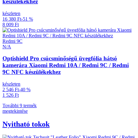
készülékekhez
készleten
16 380 Ft
-51 %
8 009 Ft
Redmi 9C
N/A
Optishield Pro csúcsminőségű üvegfólia hátsó
kamerára Xiaomi Redmi 10A / Redmi 9C / Redmi
9C NFC készülékekhez
készleten
2 546 Ft
-40 %
1 526 Ft
További 9 termék
megtekintése
Nyitható tokok