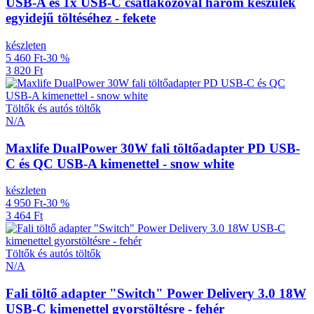
USB-A és 1x USB-C csatlakozóval három készülék
egyidejű töltéséhez - fekete
készleten
5 460 Ft
-30 %
3 820 Ft
Töltők és autós töltők
N/A
Maxlife DualPower 30W fali töltőadapter PD USB-
C és QC USB-A kimenettel - snow white
készleten
4 950 Ft
-30 %
3 464 Ft
Töltők és autós töltők
N/A
Fali töltő adapter "Switch" Power Delivery 3.0 18W
USB-C kimenettel gyorstöltésre - fehér