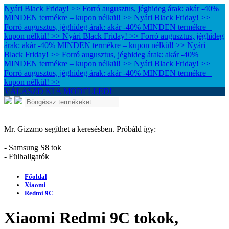
Nyári Black Friday! >> Forró augusztus, jéghideg árak: akár -40%
MINDEN termékre – kupon nélkül! >>
Nyári Black Friday! >>
Forró augusztus, jéghideg árak: akár -40% MINDEN termékre –
kupon nélkül! >>
Nyári Black Friday! >> Forró augusztus, jéghideg
árak: akár -40% MINDEN termékre – kupon nélkül! >>
Nyári
Black Friday! >> Forró augusztus, jéghideg árak: akár -40%
MINDEN termékre – kupon nélkül! >>
Nyári Black Friday! >>
Forró augusztus, jéghideg árak: akár -40% MINDEN termékre –
kupon nélkül! >>
VÁLASZD KI A MODELLED!
Mr. Gizzmo segíthet a keresésben. Próbáld így:
- Samsung S8 tok
- Fülhallgatók
Főoldal
Xiaomi
Redmi 9C
Xiaomi Redmi 9C tokok,