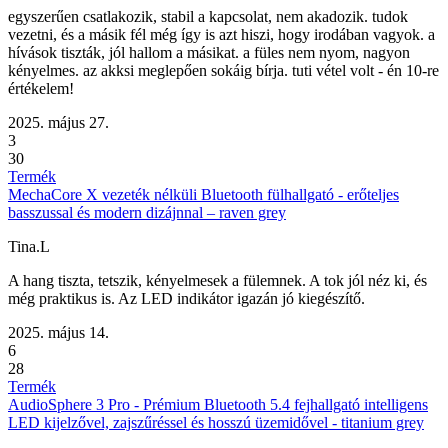
egyszerűen csatlakozik, stabil a kapcsolat, nem akadozik. tudok
vezetni, és a másik fél még így is azt hiszi, hogy irodában vagyok. a
hívások tiszták, jól hallom a másikat. a füles nem nyom, nagyon
kényelmes. az akksi meglepően sokáig bírja. tuti vétel volt - én 10-re
értékelem!
2025. május 27.
3
30
Termék
MechaCore X vezeték nélküli Bluetooth fülhallgató - erőteljes
basszussal és modern dizájnnal – raven grey
Tina.L
A hang tiszta, tetszik, kényelmesek a fülemnek. A tok jól néz ki, és
még praktikus is. Az LED indikátor igazán jó kiegészítő.
2025. május 14.
6
28
Termék
AudioSphere 3 Pro - Prémium Bluetooth 5.4 fejhallgató intelligens
LED kijelzővel, zajszűréssel és hosszú üzemidővel - titanium grey