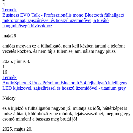
4
Termék
Business EVO Talk - Professzionális mono Bluetooth fülhallgató
mikrofonnal, zajszűréssel és hosszú üzemidővel, a kiváló
hangminőségű hívásokhoz
maja26
amióta megvan ez a fülhallgató, nem kell kézben tartani a telefont
vezetés közben. és nem fáj a fülem se, ami nálam nagy plusz
2025. június 3.
1
16
Termék
AudioSphere 3 Pro - Prémium Bluetooth 5.4 fejhallgató intelligens
LED kijelzővel, zajszűréssel és hosszú üzemidővel - titanium grey
Nelcsy
ez a kijelző a fülhallgatón nagyon jó! mutatja az időt, háttérképet is
tudsz állítani, különböző zene módok, lejátszás/szünet, meg még egy
csomó minden! a basszus meg brutál jó!
2025. május 20.