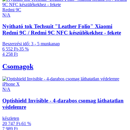
Redmi 9C
N/A
Nyitható tok Techsuit "Leather Folio" Xiaomi
Redmi 9C / Redmi 9C NFC készülékekhez - fekete
Beszerzési idő: 3 - 5 munkanap
6 552 Ft
-35 %
4 258 Ft
Csomagok
iPhone X
N/A
Optishield Invisible - 4-darabos csomag láthatatlan
védelemre
készleten
20 747 Ft
-61 %
7 989 Ft