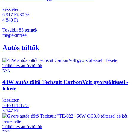
készleten
6 917 Ft
-30 %
4 840 Ft
További 83 termék
megtekintése
Autós töltők
Töltők és autós töltők
N/A
48W autós töltő Techsuit CarbonVolt gyorstöltéssel -
fekete
készleten
5 460 Ft
-35 %
3 547 Ft
Töltők és autós töltők
N/A