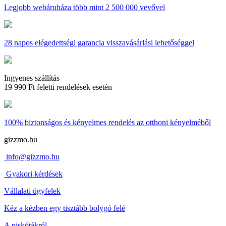
Legjobb webáruháza
több mint 2 500 000 vevővel
28 napos
elégedettségi garancia visszavásárlási lehetőséggel
Ingyenes szállítás
19 990 Ft feletti rendelések esetén
100% biztonságos és kényelmes rendelés
az otthoni kényelméből
gizzmo.hu
info@gizzmo.hu
Gyakori kérdések
Vállalati ügyfelek
Kéz a kézben egy tisztább bolygó felé
A piskótákról