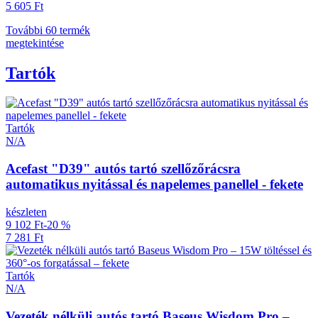
5 605 Ft
További 60 termék
megtekintése
Tartók
Tartók
N/A
Acefast "D39" autós tartó szellőzőrácsra
automatikus nyitással és napelemes panellel - fekete
készleten
9 102 Ft
-20 %
7 281 Ft
Tartók
N/A
Vezeték nélküli autós tartó Baseus Wisdom Pro –