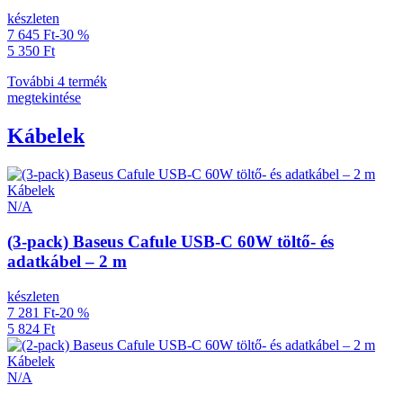
készleten
7 645 Ft
-30 %
5 350 Ft
További 4 termék
megtekintése
Kábelek
Kábelek
N/A
(3-pack) Baseus Cafule USB-C 60W töltő- és
adatkábel – 2 m
készleten
7 281 Ft
-20 %
5 824 Ft
Kábelek
N/A