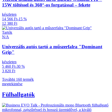
15W töltéssel és 360°-os forgatással – fekete
készleten
14 566 Ft
-15 %
12 380 Ft
Tartók
N/A
Univerzális autós tartó a műszerfalra "Dominant
Grip"
készleten
5 460 Ft
-30 %
3 820 Ft
További 160 termék
megtekintése
Fülhallgatók