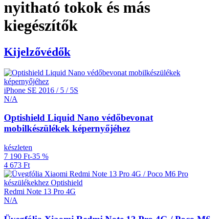
nyitható tokok és más
kiegészítők
Kijelzővédők
iPhone SE 2016 / 5 / 5S
N/A
Optishield Liquid Nano védőbevonat
mobilkészülékek képernyőjéhez
készleten
7 190 Ft
-35 %
4 673 Ft
Redmi Note 13 Pro 4G
N/A