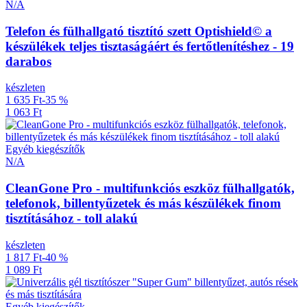
N/A
Telefon és fülhallgató tisztító szett Optishield© a
készülékek teljes tisztaságáért és fertőtlenítéshez - 19
darabos
készleten
1 635 Ft
-35 %
1 063 Ft
Egyéb kiegészítők
N/A
CleanGone Pro - multifunkciós eszköz fülhallgatók,
telefonok, billentyűzetek és más készülékek finom
tisztításához - toll alakú
készleten
1 817 Ft
-40 %
1 089 Ft
Egyéb kiegészítők