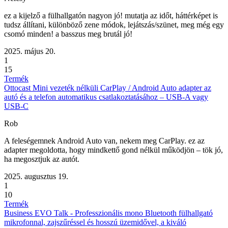
ez a kijelző a fülhallgatón nagyon jó! mutatja az időt, háttérképet is
tudsz állítani, különböző zene módok, lejátszás/szünet, meg még egy
csomó minden! a basszus meg brutál jó!
2025. május 20.
1
15
Termék
Ottocast Mini vezeték nélküli CarPlay / Android Auto adapter az
autó és a telefon automatikus csatlakoztatásához – USB-A vagy
USB-C
Rob
A feleségemnek Android Auto van, nekem meg CarPlay. ez az
adapter megoldotta, hogy mindkettő gond nélkül működjön – tök jó,
ha megosztjuk az autót.
2025. augusztus 19.
1
10
Termék
Business EVO Talk - Professzionális mono Bluetooth fülhallgató
mikrofonnal, zajszűréssel és hosszú üzemidővel, a kiváló