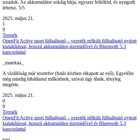
izzadok. Az akkumulátor sokáig bírja, egyszer feltöltöd, és nyugodt
lehetsz. 5/5
2025. május 21.
1
9
Termék
OpenFit Active sport fülhallgató – vezeték nélküli fülhallgató nyitott
kialakítással, hosszú akkumulátor-üzemidővel és Bluetooth 5.3
kapcsolattal
_matekaa_
A vízállóság már tesztelve (futás közben elkapott az eső). Egyelőre
még mindig hibátlanul működnek, szóval úgy tűnik, tényleg
megérte.
2025. május 21.
0
9
Termék
OpenFit Active sport fülhallgató – vezeték nélküli fülhallgató nyitott
kialakítással, hosszú akkumulátor-üzemidővel és Bluetooth 5.3
kapcsolattal
toni