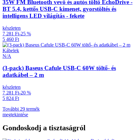
35W FM Bluetooth vevő és autós töltő EchoDrive -
BT 5.4, kettős USB-C kimenet, gyorstöltés és
intelligens LED világítás - fekete
készleten
7 281 Ft
-25 %
5 460 Ft
Kábelek
N/A
(3-pack) Baseus Cafule USB-C 60W töltő- és
adatkábel – 2 m
készleten
7 281 Ft
-20 %
5 824 Ft
További 29 termék
megtekintése
Gondoskodj a tisztaságról