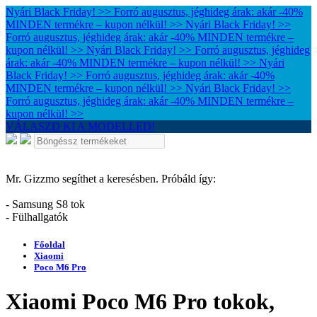
Nyári Black Friday! >> Forró augusztus, jéghideg árak: akár -40%
MINDEN termékre – kupon nélkül! >>
Nyári Black Friday! >>
Forró augusztus, jéghideg árak: akár -40% MINDEN termékre –
kupon nélkül! >>
Nyári Black Friday! >> Forró augusztus, jéghideg
árak: akár -40% MINDEN termékre – kupon nélkül! >>
Nyári
Black Friday! >> Forró augusztus, jéghideg árak: akár -40%
MINDEN termékre – kupon nélkül! >>
Nyári Black Friday! >>
Forró augusztus, jéghideg árak: akár -40% MINDEN termékre –
kupon nélkül! >>
VÁLASZD KI A MODELLED!
Mr. Gizzmo segíthet a keresésben. Próbáld így:
- Samsung S8 tok
- Fülhallgatók
Főoldal
Xiaomi
Poco M6 Pro
Xiaomi Poco M6 Pro tokok,