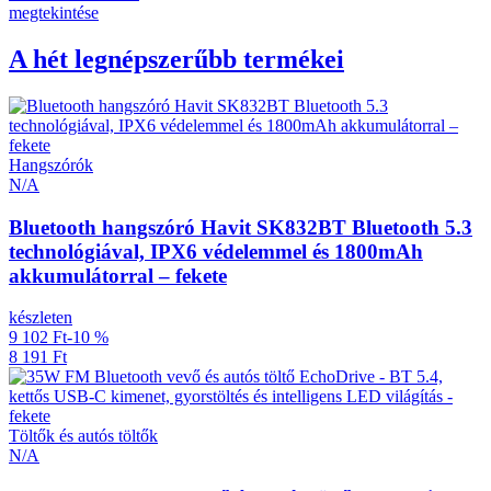
megtekintése
A hét legnépszerűbb termékei
Hangszórók
N/A
Bluetooth hangszóró Havit SK832BT Bluetooth 5.3
technológiával, IPX6 védelemmel és 1800mAh
akkumulátorral – fekete
készleten
9 102 Ft
-10 %
8 191 Ft
Töltők és autós töltők
N/A