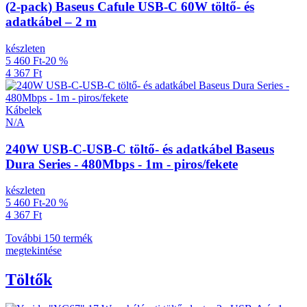
(2-pack) Baseus Cafule USB-C 60W töltő- és
adatkábel – 2 m
készleten
5 460 Ft
-20 %
4 367 Ft
Kábelek
N/A
240W USB-C-USB-C töltő- és adatkábel Baseus
Dura Series - 480Mbps - 1m - piros/fekete
készleten
5 460 Ft
-20 %
4 367 Ft
További 150 termék
megtekintése
Töltők