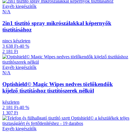
Egyéb kiegészítők
N/A
2in1 tisztító spray mikrószálakkal képernyők
tisztításához
nincs készleten
3 638 Ft
-40 %
2 181 Ft
Egyéb kiegészítők
N/A
Optishield© Magic Wipes nedves törlőkendők
kijelző tisztításhoz tisztítószerek nélkül
készleten
2 181 Ft
-40 %
1 307 Ft
Egyéb kiegészítők