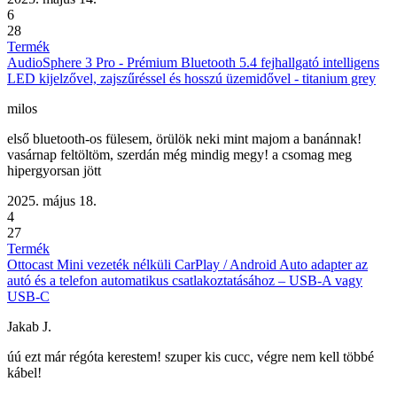
6
28
Termék
AudioSphere 3 Pro - Prémium Bluetooth 5.4 fejhallgató intelligens
LED kijelzővel, zajszűréssel és hosszú üzemidővel - titanium grey
milos
első bluetooth-os fülesem, örülök neki mint majom a banánnak!
vasárnap feltöltöm, szerdán még mindig megy! a csomag meg
hipergyorsan jött
2025. május 18.
4
27
Termék
Ottocast Mini vezeték nélküli CarPlay / Android Auto adapter az
autó és a telefon automatikus csatlakoztatásához – USB-A vagy
USB-C
Jakab J.
úú ezt már régóta kerestem! szuper kis cucc, végre nem kell többé
kábel!