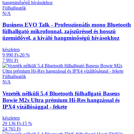
Fülhallgatók
N/A
Business EVO Talk - Professzionális mono Bluetooth
fülhallgató mikrofonnal, zajszűréssel és hosszú
üzemidővel, a kiváló hangminőségű hívásokhoz
készleten
9 990 Ft
-20 %
7 991 Ft
Fülhallgatók
N/A
Vezeték nélküli 5.4 Bluetooth fülhallgató Baseus
Bowie M2s Ultra prémium Hi-Res hangzással és
IPX4 vízállósággal - fekete
készleten
29 136 Ft
-15 %
24 765 Ft