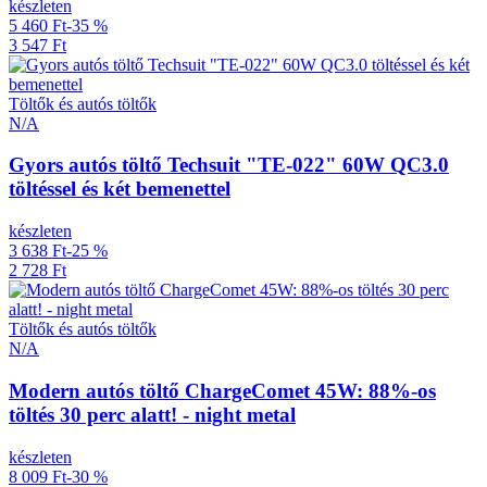
készleten
5 460 Ft
-35 %
3 547 Ft
Töltők és autós töltők
N/A
Gyors autós töltő Techsuit "TE-022" 60W QC3.0
töltéssel és két bemenettel
készleten
3 638 Ft
-25 %
2 728 Ft
Töltők és autós töltők
N/A
Modern autós töltő ChargeComet 45W: 88%-os
töltés 30 perc alatt! - night metal
készleten
8 009 Ft
-30 %