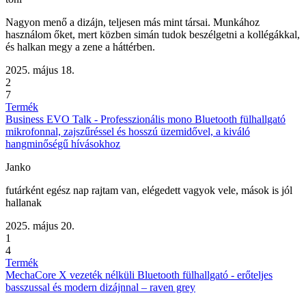
Nagyon menő a dizájn, teljesen más mint társai. Munkához
használom őket, mert közben simán tudok beszélgetni a kollégákkal,
és halkan megy a zene a háttérben.
2025. május 18.
2
7
Termék
Business EVO Talk - Professzionális mono Bluetooth fülhallgató
mikrofonnal, zajszűréssel és hosszú üzemidővel, a kiváló
hangminőségű hívásokhoz
Janko
futárként egész nap rajtam van, elégedett vagyok vele, mások is jól
hallanak
2025. május 20.
1
4
Termék
MechaCore X vezeték nélküli Bluetooth fülhallgató - erőteljes
basszussal és modern dizájnnal – raven grey