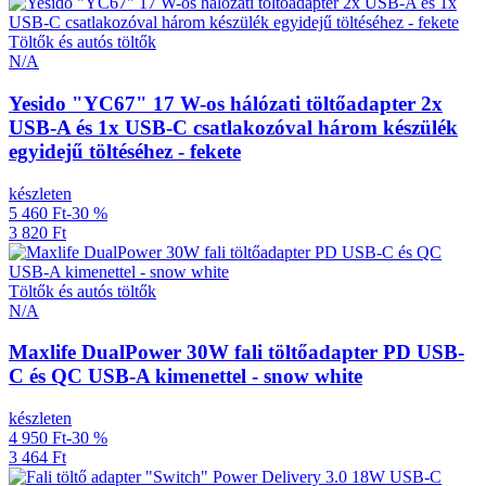
Töltők és autós töltők
N/A
Yesido "YC67" 17 W-os hálózati töltőadapter 2x
USB-A és 1x USB-C csatlakozóval három készülék
egyidejű töltéséhez - fekete
készleten
5 460 Ft
-30 %
3 820 Ft
Töltők és autós töltők
N/A
Maxlife DualPower 30W fali töltőadapter PD USB-
C és QC USB-A kimenettel - snow white
készleten
4 950 Ft
-30 %
3 464 Ft