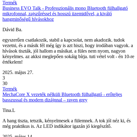
Termék
Business EVO Talk - Professzionális mono Bluetooth fülhallgató
mikrofonnal, zajszűréssel és hosszú üzemidővel, a kiváló
hangminőségű hívásokhoz
Dávid Ba.
egyszerűen csatlakozik, stabil a kapcsolat, nem akadozik. tudok
vezetni, és a másik fél még így is azt hiszi, hogy irodában vagyok. a
hívások tiszták, jól hallom a másikat. a füles nem nyom, nagyon
kényelmes. az akksi meglepően sokáig bírja. tuti vétel volt - én 10-re
értékelem!
2025. május 27.
3
30
Termék
MechaCore X vezeték nélküli Bluetooth fülhallgató - erőteljes
basszussal és modern dizájnnal – raven grey
Tina.L
A hang tiszta, tetszik, kényelmesek a fülemnek. A tok jól néz ki, és
még praktikus is. Az LED indikátor igazán jó kiegészítő.
2025. május 14.