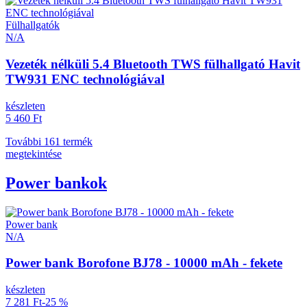
Fülhallgatók
N/A
Vezeték nélküli 5.4 Bluetooth TWS fülhallgató Havit
TW931 ENC technológiával
készleten
5 460 Ft
További 161 termék
megtekintése
Power bankok
Power bank
N/A
Power bank Borofone BJ78 - 10000 mAh - fekete
készleten
7 281 Ft
-25 %