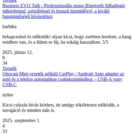
Termék
Business EVO Talk - Professzionális mono Bluetooth fülhallgató
mikrofonnal, zajszűréssel és hosszú üzemidővel, a kiváló
hangminőségű hívásokhoz
barbika
bekapcsolod és működik! olyan kicsi, hogy zsebben hordom. a hang
rendben van, és a fülem se fáj, ha sokáig használom. 5/5
2025. június 12.
8
34
Termék
Ottocast Mini vezeték nélküli CarPlay / Android Auto adapter az
autó és a telefon automatikus csatlakoztatásához – USB-A vagy
USB-C
nyino
Kicsi csúszás hívás közben, de amúgy tökéletesen működik, a
navigáció és minden más is.
2025. szeptember 1.
4
33