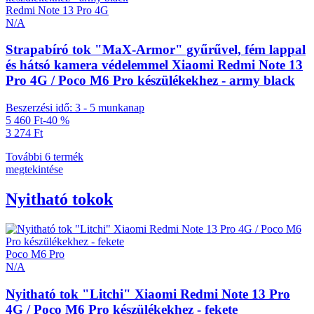
Redmi Note 13 Pro 4G
N/A
Strapabíró tok "MaX-Armor" gyűrűvel, fém lappal
és hátsó kamera védelemmel Xiaomi Redmi Note 13
Pro 4G / Poco M6 Pro készülékekhez - army black
Beszerzési idő: 3 - 5 munkanap
5 460 Ft
-40 %
3 274 Ft
További 6 termék
megtekintése
Nyitható tokok
Poco M6 Pro
N/A
Nyitható tok "Litchi" Xiaomi Redmi Note 13 Pro
4G / Poco M6 Pro készülékekhez - fekete