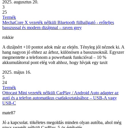
2025. augusztus 20.
3
25
Termék
MechaCore X vezeték nélküli Bluetooth fülhallgató - erőteljes
basszussal és modern dizájnnal – raven grey
rokkie
A dizájnért +10 pontot adok már az elején. Tényleg jól néznek ki. A
hang nagyon jó ehhez az árhoz, különösen a basszusoknál. Egyszer
megmentette a telefonom a powerbank funkcióval – 10 %
akkumulátorral pont elég volt ahhoz, hogy hívjak egy taxit
2025. május 16.
5
24
Termék
Ottocast Mini vezeték nélküli CarPlay / Android Auto adapter az
autó és a telefon automatikus csatlakoztatásához – USB-A vagy
USB-C
mate87
Jó a kapcsolat. tökéletes megoldás minden olyan autóba, ahol még
nincs vezeték nélküli CarPlay. 5-ös értékelés.