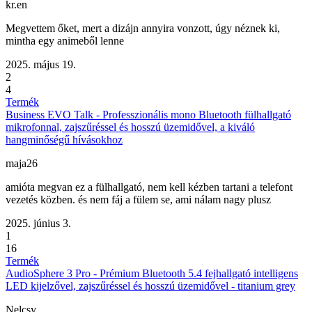
kr.en
Megvettem őket, mert a dizájn annyira vonzott, úgy néznek ki,
mintha egy animeből lenne
2025. május 19.
2
4
Termék
Business EVO Talk - Professzionális mono Bluetooth fülhallgató
mikrofonnal, zajszűréssel és hosszú üzemidővel, a kiváló
hangminőségű hívásokhoz
maja26
amióta megvan ez a fülhallgató, nem kell kézben tartani a telefont
vezetés közben. és nem fáj a fülem se, ami nálam nagy plusz
2025. június 3.
1
16
Termék
AudioSphere 3 Pro - Prémium Bluetooth 5.4 fejhallgató intelligens
LED kijelzővel, zajszűréssel és hosszú üzemidővel - titanium grey
Nelcsy