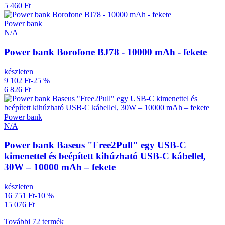
5 460 Ft
Power bank
N/A
Power bank Borofone BJ78 - 10000 mAh - fekete
készleten
9 102 Ft
-25 %
6 826 Ft
Power bank
N/A
Power bank Baseus "Free2Pull" egy USB-C
kimenettel és beépített kihúzható USB-C kábellel,
30W – 10000 mAh – fekete
készleten
16 751 Ft
-10 %
15 076 Ft
További 72 termék