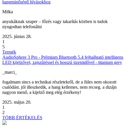
hangminőségű hívásokhoz
Milka
anyukáknak szuper – főzés vagy takarítás közben is tudok
nyugodtan telefonálni
2025. június 28.
1
5
Termék
AudioSphere 3 Pro - Prémium Bluetooth 5.4 fejhallgató intelligens
LED kijelzővel, zajszűréssel és hosszú üzemidővel - titanium grey
_marci_
fogalmam sincs a technikai részletekről, de a füles nem okozott
csalódást. jól illeszkedik, a hang kellemes, nem recseg. a dizájn
nagyon menő, a kijelző meg elég érzékeny!
2025. május 20.
1
2
TÖBB ÉRTÉKELÉS