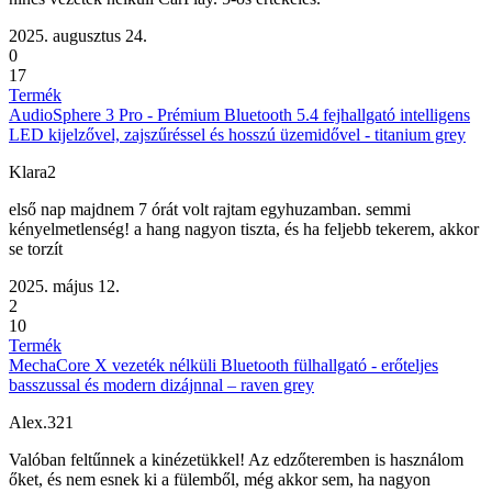
2025. augusztus 24.
0
17
Termék
AudioSphere 3 Pro - Prémium Bluetooth 5.4 fejhallgató intelligens
LED kijelzővel, zajszűréssel és hosszú üzemidővel - titanium grey
Klara2
első nap majdnem 7 órát volt rajtam egyhuzamban. semmi
kényelmetlenség! a hang nagyon tiszta, és ha feljebb tekerem, akkor
se torzít
2025. május 12.
2
10
Termék
MechaCore X vezeték nélküli Bluetooth fülhallgató - erőteljes
basszussal és modern dizájnnal – raven grey
Alex.321
Valóban feltűnnek a kinézetükkel! Az edzőteremben is használom
őket, és nem esnek ki a fülemből, még akkor sem, ha nagyon