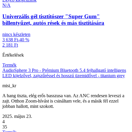
N/A
Univerzális gél tisztítószer "Super Gum"
billentyűzet, autós rések és más tisztítására
nincs készleten
3 638 Ft
-40 %
2 181 Ft
Értékelések
Termék
AudioSphere 3 Pro - Prémium Bluetooth 5.4 fejhallgató intelligens
LED kijelzővel, zajszűréssel és hosszú üzemidővel - titanium grey
misi_kr
A hang tiszta, elég erős basszusa van. Az ANC rendesen leveszi a
zajt. Otthon Zoom-hívást is csináltam vele, és a másik fél ezzel
jobban hallott, mint szokott.
2025. május 23.
4
35